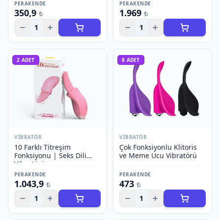
PERAKENDE
PERAKENDE
350,9
1.969
₺
₺
1
1
2
ADET
8
ADET
VIBRATÖR
VIBRATÖR
10 Farklı Titreşim
Çok Fonksiyonlu Klitoris
Fonksiyonu | Seks Dili
ve Meme Ucu Vibratörü
Vibratörü
PERAKENDE
PERAKENDE
1.043,9
473
₺
₺
1
1