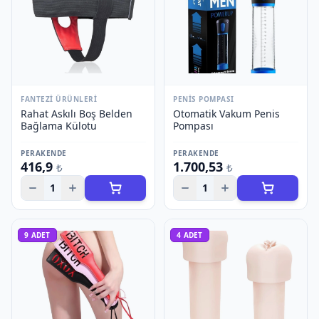
FANTEZI ÜRÜNLERI
PENIS POMPASI
Rahat Askılı Boş Belden
Otomatik Vakum Penis
Bağlama Külotu
Pompası
PERAKENDE
PERAKENDE
416,9
1.700,53
₺
₺
1
1
9
ADET
4
ADET