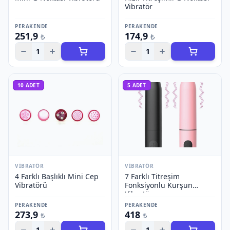
Vibratör
PERAKENDE
PERAKENDE
251,9
174,9
₺
₺
1
1
10
ADET
5
ADET
VIBRATÖR
VIBRATÖR
4 Farklı Başlıklı Mini Cep
7 Farklı Titreşim
Vibratörü
Fonksiyonlu Kurşun
Vibratör
PERAKENDE
PERAKENDE
273,9
418
₺
₺
1
1