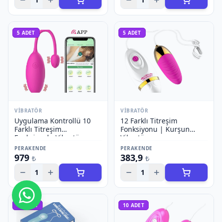
5
ADET
5
ADET
VIBRATÖR
VIBRATÖR
Uygulama Kontrollü 10
12 Farklı Titreşim
Farklı Titreşim
Fonksiyonu | Kurşun
Fonksiyonlu Vibratör
Vibratör
PERAKENDE
PERAKENDE
979
383,9
₺
₺
1
1
Bize Ulaşın
10
ADET
10
ADET