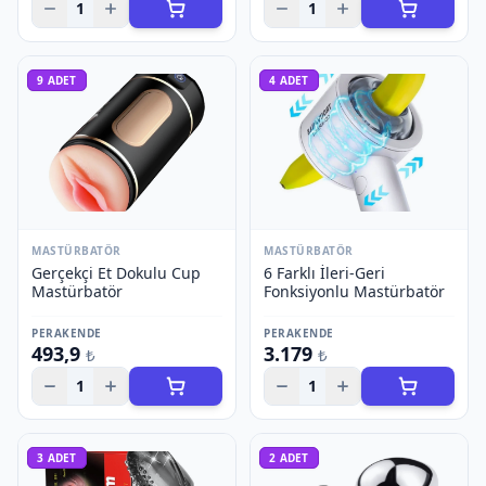
1
1
9
ADET
4
ADET
MASTÜRBATÖR
MASTÜRBATÖR
Gerçekçi Et Dokulu Cup
6 Farklı İleri-Geri
Mastürbatör
Fonksiyonlu Mastürbatör
PERAKENDE
PERAKENDE
493,9
3.179
₺
₺
1
1
3
ADET
2
ADET