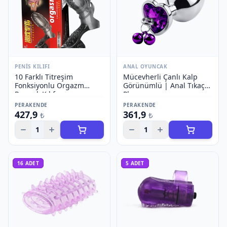
PENIS KILIFI
ANAL OYUNCAK
10 Farklı Titreşim
Mücevherli Çanlı Kalp
Fonksiyonlu Orgazm
Görünümlü | Anal Tıkaç
Parmak Kılıfı
Plug
PERAKENDE
PERAKENDE
427,9
361,9
₺
₺
1
1
16
ADET
5
ADET