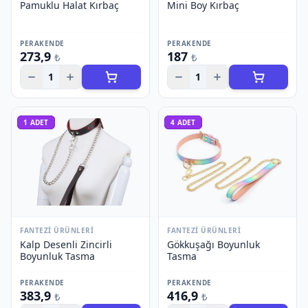
Pamuklu Halat Kırbaç
Mini Boy Kırbaç
PERAKENDE
PERAKENDE
273,9
187
₺
₺
1
1
1
ADET
4
ADET
FANTEZI ÜRÜNLERI
FANTEZI ÜRÜNLERI
Kalp Desenli Zincirli
Gökkuşağı Boyunluk
Boyunluk Tasma
Tasma
PERAKENDE
PERAKENDE
383,9
416,9
₺
₺