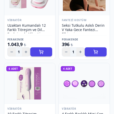
VIBRATÖR
FANTEZI KOSTÜM
Uzaktan Kumandalı 12
Seksi Tutkulu Askılı Derin
Farklı Titreşim ve Dil
V Yaka Gece Fantezi
Fonksiyonlu Vibratör
Elbisesi
PERAKENDE
PERAKENDE
1.043,9
396
₺
₺
1
1
6
ADET
4
ADET
VIBRATÖR
VIBRATÖR
10 Farklı Titreşim
4 Farklı Başlıklı Mini Cep