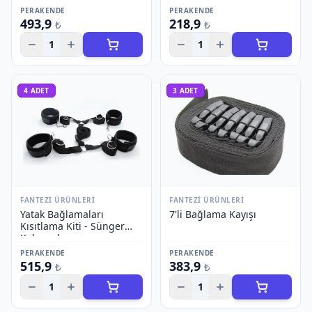
PERAKENDE
PERAKENDE
493,9
218,9
₺
₺
1
1
4
ADET
3
ADET
FANTEZI ÜRÜNLERI
FANTEZI ÜRÜNLERI
Yatak Bağlamaları
7'li Bağlama Kayışı
Kısıtlama Kiti - Sünger
Kelepçeler
PERAKENDE
PERAKENDE
515,9
383,9
₺
₺
1
1