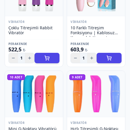
VIBRATÖR
VIBRATÖR
Çoklu Titreşimli Rabbit
10 Farklı Titreşim
Vibratör
Fonksiyonu | Kablosuz
Kumandalı Yumurta
Vibratör
PERAKENDE
PERAKENDE
522,5
603,9
₺
₺
1
1
10
ADET
9
ADET
VIBRATÖR
VIBRATÖR
Mini G-Noktası Vibratörü
Hızlı Titreşimli G-Noktası