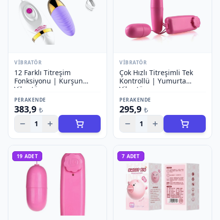
VIBRATÖR
VIBRATÖR
12 Farklı Titreşim
Çok Hızlı Titreşimli Tek
Fonksiyonu | Kurşun
Kontrollü | Yumurta
Vibratör
Vibratör
PERAKENDE
PERAKENDE
383,9
295,9
₺
₺
1
1
19
ADET
7
ADET