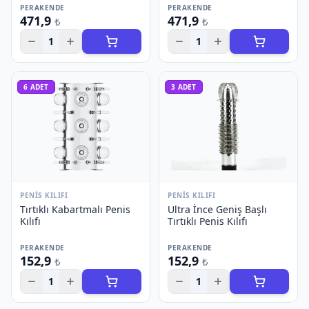
PERAKENDE
PERAKENDE
471,9
471,9
₺
₺
1
1
6
ADET
3
ADET
PENIS KILIFI
PENIS KILIFI
Tırtıklı Kabartmalı Penis
Ultra İnce Geniş Başlı
Kılıfı
Tırtıklı Penis Kılıfı
PERAKENDE
PERAKENDE
152,9
152,9
₺
₺
1
1