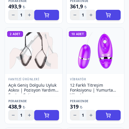
PERAKENDE
PERAKENDE
493,9
361,9
₺
₺
1
1
2
ADET
10
ADET
FANTEZI ÜRÜNLERI
VIBRATÖR
Açık Geniş Dolgulu Uyluk
12 Farklı Titreşim
Askısı | Pozisyon Yardımı
Fonksiyonu | Yumurta
Fantezi Seti
Vibratör
PERAKENDE
PERAKENDE
438,9
319
₺
₺
1
1