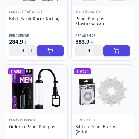
FANTEZI ÜRÜNLERI
MASTÜRBATÖR
Bıtch Yazılı Kürek Kırbaç
Penis Pompası
Mastürbatörü
PERAKENDE
PERAKENDE
284,9
383,9
₺
₺
1
1
4
ADET
8
ADET
PENIS POMPASI
PENIS KILIFI
Giderici Penis Pompası
Silikon Penis Halkası -
Şeffaf