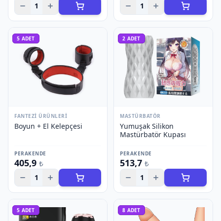
1
1
5
ADET
2
ADET
FANTEZI ÜRÜNLERI
MASTÜRBATÖR
Boyun + El Kelepçesi
Yumuşak Silikon
Mastürbatör Kupası
PERAKENDE
PERAKENDE
405,9
513,7
₺
₺
1
1
5
ADET
8
ADET