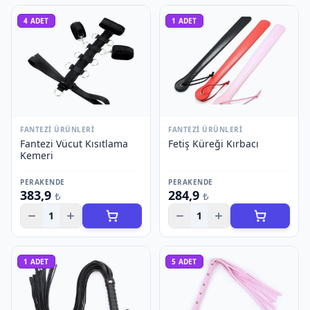
4
ADET
1
ADET
FANTEZI ÜRÜNLERI
FANTEZI ÜRÜNLERI
Fantezi Vücut Kısıtlama
Fetiş Küreği Kırbacı
Kemeri
PERAKENDE
PERAKENDE
383,9
284,9
₺
₺
1
1
1
ADET
5
ADET