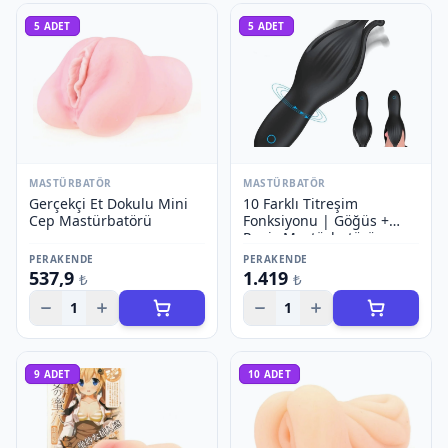
5
ADET
5
ADET
MASTÜRBATÖR
MASTÜRBATÖR
Gerçekçi Et Dokulu Mini
10 Farklı Titreşim
Cep Mastürbatörü
Fonksiyonu | Göğüs +
Penis Mastürbatörü
PERAKENDE
PERAKENDE
537,9
1.419
₺
₺
1
1
9
ADET
10
ADET