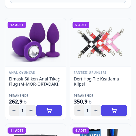
12
ADET
5
ADET
ANAL OYUNCAK
FANTEZI ÜRÜNLERI
Elmaslı Silikon Anal Tıkaç
Deri Hog-Tie Kısıtlama
Plug (M-MOR-ORTADAKİ
Klipsi
BOYUT)
PERAKENDE
PERAKENDE
262,9
350,9
₺
₺
1
1
11
ADET
4
ADET