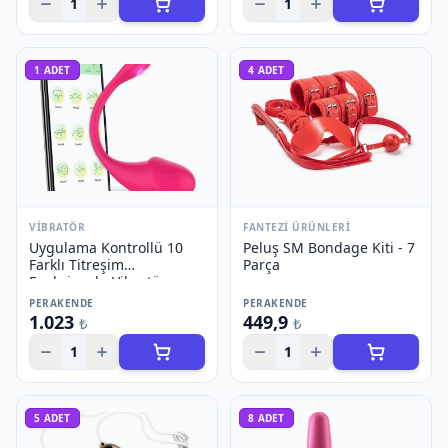
1
1
1
ADET
4
ADET
VIBRATÖR
FANTEZI ÜRÜNLERI
Uygulama Kontrollü 10
Peluş SM Bondage Kiti - 7
Farklı Titreşim
Parça
Fonksiyonlu Vibratör -
Model 2
PERAKENDE
PERAKENDE
1.023
449,9
₺
₺
1
1
5
ADET
8
ADET