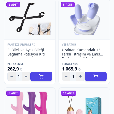
2
ADET
5
ADET
FANTEZI ÜRÜNLERI
VIBRATÖR
El Bilek ve Ayak Bileği
Uzaktan Kumandalı 12
Bağlama Pozisyon Kiti
Farklı Titreşim ve Emiş
Fonksiyonlu Vibratör
PERAKENDE
PERAKENDE
262,9
1.065,9
₺
₺
1
1
5
ADET
10
ADET