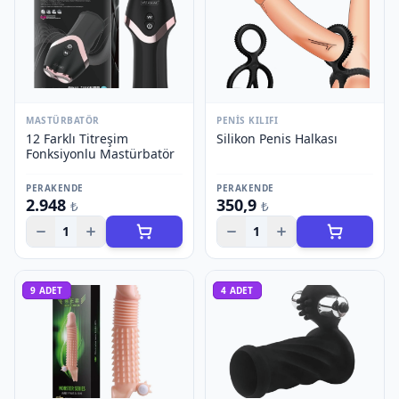
MASTÜRBATÖR
PENIS KILIFI
12 Farklı Titreşim
Silikon Penis Halkası
Fonksiyonlu Mastürbatör
PERAKENDE
PERAKENDE
2.948
350,9
₺
₺
1
1
9
ADET
4
ADET