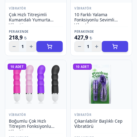
VIBRATÖR
VIBRATÖR
Çok Hızlı Titreşimli
10 Farklı Yalama
Kumandalı Yumurta
Fonksiyonlu Sevimli
Vibratör
Vibratör
PERAKENDE
PERAKENDE
218,9
427,9
₺
₺
1
1
10
ADET
10
ADET
VIBRATÖR
VIBRATÖR
Boğumlu Çok Hızlı
Çıkarılabilir Başlıklı Cep
Titreşim Fonksiyonlu
Vibratörü
Vibratör