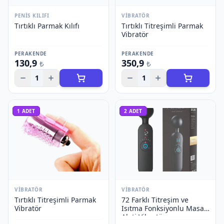
PENIS KILIFI
VIBRATÖR
Tırtıklı Parmak Kılıfı
Tırtıklı Titreşimli Parmak
Vibratör
PERAKENDE
PERAKENDE
130,9
350,9
₺
₺
1
1
1
ADET
2
ADET
VIBRATÖR
VIBRATÖR
Tırtıklı Titreşimli Parmak
72 Farklı Titreşim ve
Vibratör
Isıtma Fonksiyonlu Masaj
Aleti Vibratör