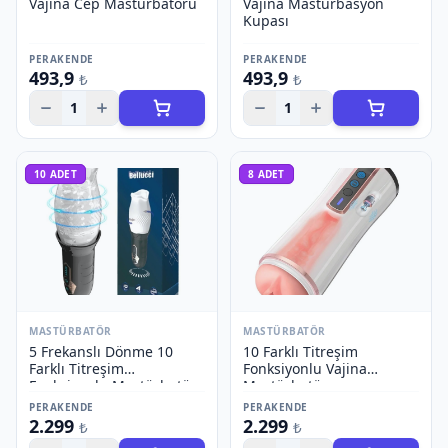
Vajina Cep Mastürbatörü
Vajina Mastürbasyon
Kupası
PERAKENDE
PERAKENDE
493,9
493,9
₺
₺
1
1
10
ADET
8
ADET
MASTÜRBATÖR
MASTÜRBATÖR
5 Frekanslı Dönme 10
10 Farklı Titreşim
Farklı Titreşim
Fonksiyonlu Vajina
Fonksiyonlu Mastürbatör
Mastürbatör
PERAKENDE
PERAKENDE
2.299
2.299
₺
₺