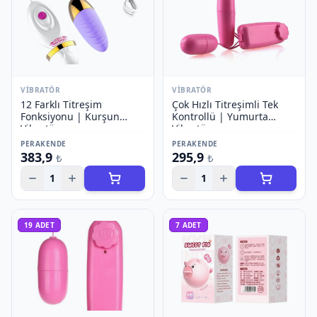
VIBRATÖR
VIBRATÖR
12 Farklı Titreşim
Çok Hızlı Titreşimli Tek
Fonksiyonu | Kurşun
Kontrollü | Yumurta
Vibratör
Vibratör
PERAKENDE
PERAKENDE
383,9
295,9
₺
₺
1
1
19
ADET
7
ADET