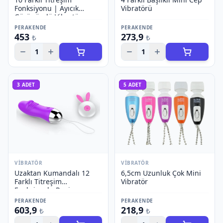
Fonksiyonu | Ayıcık
Vibratörü
Görünümlü Vibratör
PERAKENDE
PERAKENDE
453
273,9
₺
₺
1
1
3
ADET
5
ADET
VIBRATÖR
VIBRATÖR
Uzaktan Kumandalı 12
6,5cm Uzunluk Çok Mini
Farklı Titreşim
Vibratör
Fonksiyonlu Penis
Görünümlü Vibratör
PERAKENDE
PERAKENDE
603,9
218,9
₺
₺