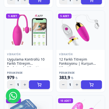
5
ADET
5
ADET
VIBRATÖR
VIBRATÖR
Uygulama Kontrollü 10
12 Farklı Titreşim
Farklı Titreşim
Fonksiyonu | Kurşun
Fonksiyonlu Vibratör
Vibratör
PERAKENDE
PERAKENDE
979
383,9
₺
₺
1
1
Bize Ulaşın
10
ADET
10
ADET