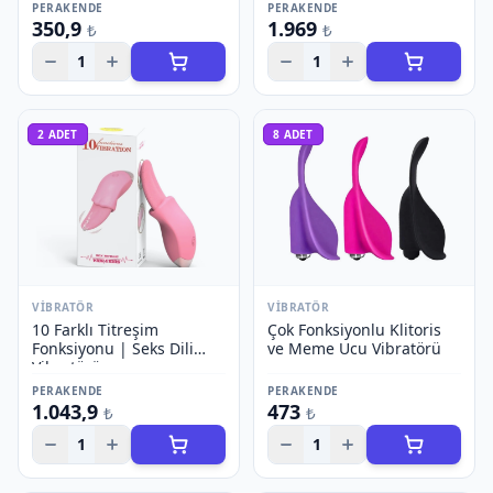
PERAKENDE
PERAKENDE
350,9
1.969
₺
₺
1
1
2
ADET
8
ADET
VIBRATÖR
VIBRATÖR
10 Farklı Titreşim
Çok Fonksiyonlu Klitoris
Fonksiyonu | Seks Dili
ve Meme Ucu Vibratörü
Vibratörü
PERAKENDE
PERAKENDE
1.043,9
473
₺
₺
1
1