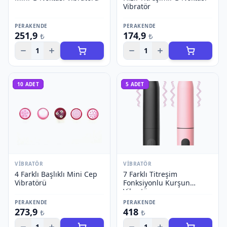
Vibratör
PERAKENDE
PERAKENDE
251,9
174,9
₺
₺
1
1
10
ADET
5
ADET
VIBRATÖR
VIBRATÖR
4 Farklı Başlıklı Mini Cep
7 Farklı Titreşim
Vibratörü
Fonksiyonlu Kurşun
Vibratör
PERAKENDE
PERAKENDE
273,9
418
₺
₺
1
1