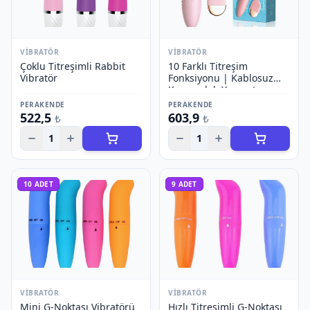
VIBRATÖR
VIBRATÖR
Çoklu Titreşimli Rabbit
10 Farklı Titreşim
Vibratör
Fonksiyonu | Kablosuz
Kumandalı Yumurta
Vibratör
PERAKENDE
PERAKENDE
522,5
603,9
₺
₺
1
1
10
ADET
9
ADET
VIBRATÖR
VIBRATÖR
Mini G-Noktası Vibratörü
Hızlı Titreşimli G-Noktası