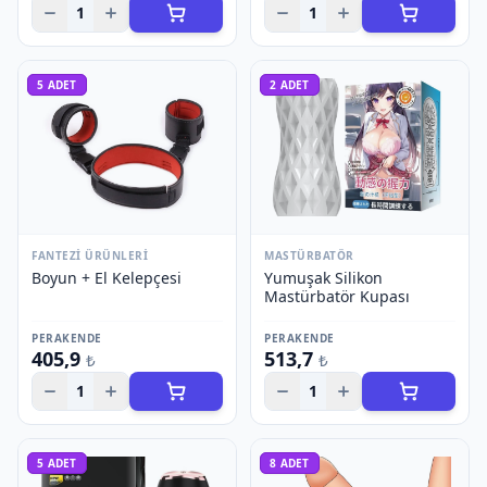
1
1
5
ADET
2
ADET
FANTEZI ÜRÜNLERI
MASTÜRBATÖR
Boyun + El Kelepçesi
Yumuşak Silikon
Mastürbatör Kupası
PERAKENDE
PERAKENDE
405,9
513,7
₺
₺
1
1
5
ADET
8
ADET