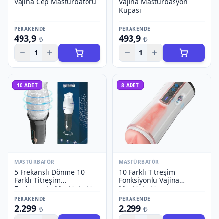
Vajina Cep Mastürbatörü
Vajina Mastürbasyon
Kupası
PERAKENDE
PERAKENDE
493,9
493,9
₺
₺
1
1
10
ADET
8
ADET
MASTÜRBATÖR
MASTÜRBATÖR
5 Frekanslı Dönme 10
10 Farklı Titreşim
Farklı Titreşim
Fonksiyonlu Vajina
Fonksiyonlu Mastürbatör
Mastürbatör
PERAKENDE
PERAKENDE
2.299
2.299
₺
₺