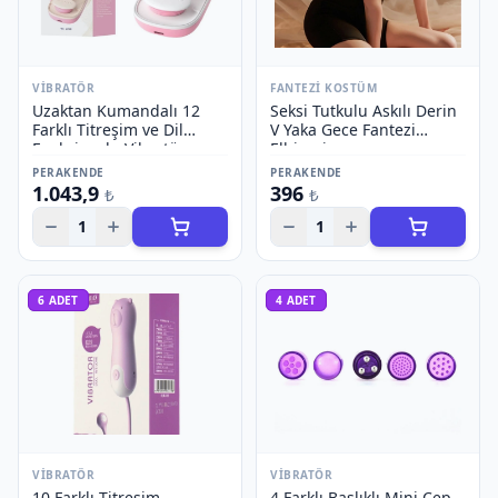
VIBRATÖR
FANTEZI KOSTÜM
Uzaktan Kumandalı 12
Seksi Tutkulu Askılı Derin
Farklı Titreşim ve Dil
V Yaka Gece Fantezi
Fonksiyonlu Vibratör
Elbisesi
PERAKENDE
PERAKENDE
1.043,9
396
₺
₺
1
1
6
ADET
4
ADET
VIBRATÖR
VIBRATÖR
10 Farklı Titreşim
4 Farklı Başlıklı Mini Cep