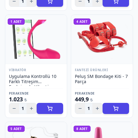
1
1
1
ADET
4
ADET
VIBRATÖR
FANTEZI ÜRÜNLERI
Uygulama Kontrollü 10
Peluş SM Bondage Kiti - 7
Farklı Titreşim
Parça
Fonksiyonlu Vibratör -
Model 2
PERAKENDE
PERAKENDE
1.023
449,9
₺
₺
1
1
5
ADET
8
ADET