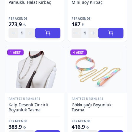
Pamuklu Halat Kırbaç
Mini Boy Kırbaç
PERAKENDE
PERAKENDE
273,9
187
₺
₺
1
1
1
ADET
4
ADET
FANTEZI ÜRÜNLERI
FANTEZI ÜRÜNLERI
Kalp Desenli Zincirli
Gökkuşağı Boyunluk
Boyunluk Tasma
Tasma
PERAKENDE
PERAKENDE
383,9
416,9
₺
₺