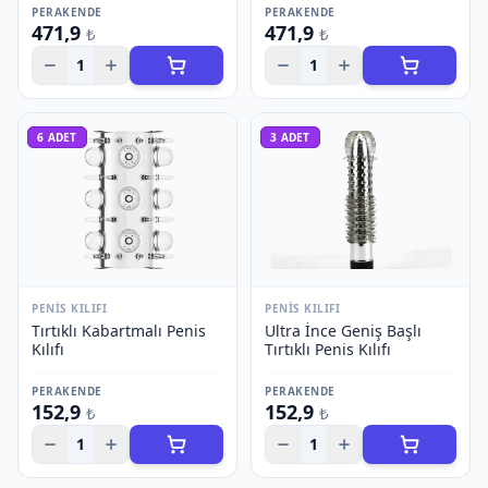
PERAKENDE
PERAKENDE
471,9
471,9
₺
₺
1
1
6
ADET
3
ADET
PENIS KILIFI
PENIS KILIFI
Tırtıklı Kabartmalı Penis
Ultra İnce Geniş Başlı
Kılıfı
Tırtıklı Penis Kılıfı
PERAKENDE
PERAKENDE
152,9
152,9
₺
₺
1
1