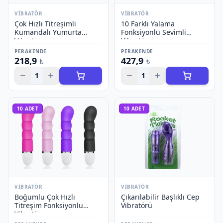
VIBRATÖR
VIBRATÖR
Çok Hızlı Titreşimli
10 Farklı Yalama
Kumandalı Yumurta
Fonksiyonlu Sevimli
Vibratör
Vibratör
PERAKENDE
PERAKENDE
218,9
427,9
₺
₺
1
1
10
ADET
10
ADET
VIBRATÖR
VIBRATÖR
Boğumlu Çok Hızlı
Çıkarılabilir Başlıklı Cep
Titreşim Fonksiyonlu
Vibratörü
Vibratör