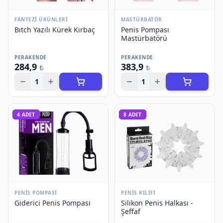
FANTEZI ÜRÜNLERI
MASTÜRBATÖR
Bıtch Yazılı Kürek Kırbaç
Penis Pompası
Mastürbatörü
PERAKENDE
PERAKENDE
284,9
383,9
₺
₺
1
1
4
ADET
8
ADET
PENIS POMPASI
PENIS KILIFI
Giderici Penis Pompası
Silikon Penis Halkası -
Şeffaf