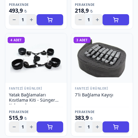
PERAKENDE
PERAKENDE
493,9
218,9
₺
₺
1
1
4
ADET
3
ADET
FANTEZI ÜRÜNLERI
FANTEZI ÜRÜNLERI
Yatak Bağlamaları
7'li Bağlama Kayışı
Kısıtlama Kiti - Sünger
Kelepçeler
PERAKENDE
PERAKENDE
515,9
383,9
₺
₺
1
1