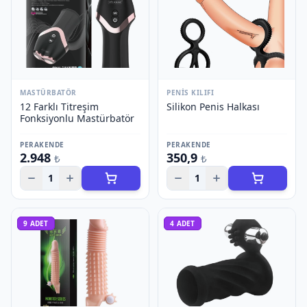
MASTÜRBATÖR
PENIS KILIFI
12 Farklı Titreşim
Silikon Penis Halkası
Fonksiyonlu Mastürbatör
PERAKENDE
PERAKENDE
2.948
350,9
₺
₺
1
1
9
ADET
4
ADET