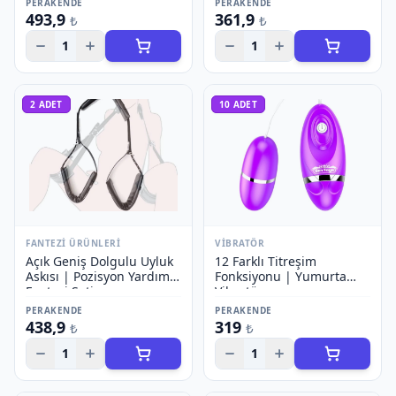
PERAKENDE
PERAKENDE
493,9
361,9
₺
₺
1
1
2
ADET
10
ADET
FANTEZI ÜRÜNLERI
VIBRATÖR
Açık Geniş Dolgulu Uyluk
12 Farklı Titreşim
Askısı | Pozisyon Yardımı
Fonksiyonu | Yumurta
Fantezi Seti
Vibratör
PERAKENDE
PERAKENDE
438,9
319
₺
₺
1
1