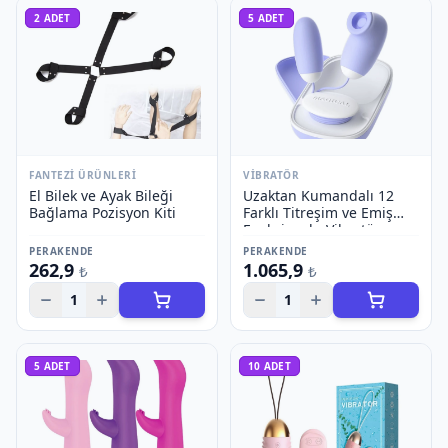
2
ADET
5
ADET
FANTEZI ÜRÜNLERI
VIBRATÖR
El Bilek ve Ayak Bileği
Uzaktan Kumandalı 12
Bağlama Pozisyon Kiti
Farklı Titreşim ve Emiş
Fonksiyonlu Vibratör
PERAKENDE
PERAKENDE
262,9
1.065,9
₺
₺
1
1
5
ADET
10
ADET