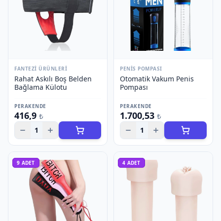
FANTEZI ÜRÜNLERI
PENIS POMPASI
Rahat Askılı Boş Belden
Otomatik Vakum Penis
Bağlama Külotu
Pompası
PERAKENDE
PERAKENDE
416,9
1.700,53
₺
₺
1
1
9
ADET
4
ADET