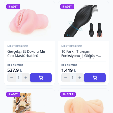
5
ADET
5
ADET
MASTÜRBATÖR
MASTÜRBATÖR
Gerçekçi Et Dokulu Mini
10 Farklı Titreşim
Cep Mastürbatörü
Fonksiyonu | Göğüs +
Penis Mastürbatörü
PERAKENDE
PERAKENDE
537,9
1.419
₺
₺
1
1
9
ADET
10
ADET