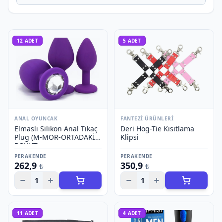
12
ADET
5
ADET
ANAL OYUNCAK
FANTEZI ÜRÜNLERI
Elmaslı Silikon Anal Tıkaç
Deri Hog-Tie Kısıtlama
Plug (M-MOR-ORTADAKİ
Klipsi
BOYUT)
PERAKENDE
PERAKENDE
262,9
350,9
₺
₺
1
1
11
ADET
4
ADET