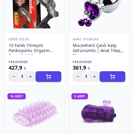
PENIS KILIFI
ANAL OYUNCAK
10 Farklı Titreşim
Mücevherli Çanlı Kalp
Fonksiyonlu Orgazm
Görünümlü | Anal Tıkaç
Parmak Kılıfı
Plug
PERAKENDE
PERAKENDE
427,9
361,9
₺
₺
1
1
16
ADET
5
ADET