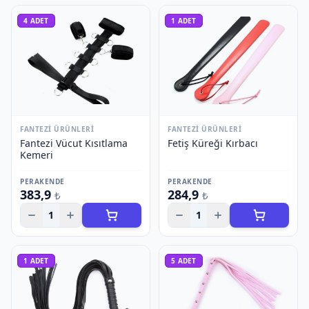
4
ADET
1
ADET
FANTEZI ÜRÜNLERI
FANTEZI ÜRÜNLERI
Fantezi Vücut Kısıtlama
Fetiş Küreği Kırbacı
Kemeri
PERAKENDE
PERAKENDE
383,9
284,9
₺
₺
1
1
1
ADET
5
ADET