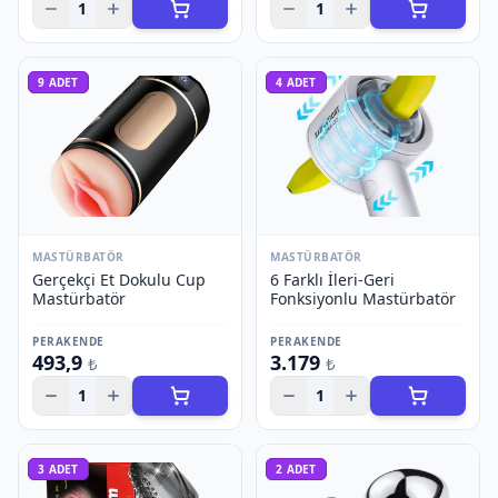
1
1
9
ADET
4
ADET
MASTÜRBATÖR
MASTÜRBATÖR
Gerçekçi Et Dokulu Cup
6 Farklı İleri-Geri
Mastürbatör
Fonksiyonlu Mastürbatör
PERAKENDE
PERAKENDE
493,9
3.179
₺
₺
1
1
3
ADET
2
ADET