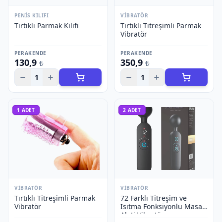
PENIS KILIFI
VIBRATÖR
Tırtıklı Parmak Kılıfı
Tırtıklı Titreşimli Parmak
Vibratör
PERAKENDE
PERAKENDE
130,9
350,9
₺
₺
1
1
1
ADET
2
ADET
VIBRATÖR
VIBRATÖR
Tırtıklı Titreşimli Parmak
72 Farklı Titreşim ve
Vibratör
Isıtma Fonksiyonlu Masaj
Aleti Vibratör