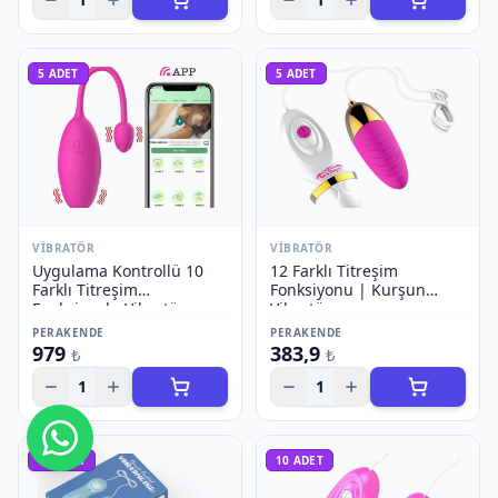
5
ADET
5
ADET
VIBRATÖR
VIBRATÖR
Uygulama Kontrollü 10
12 Farklı Titreşim
Farklı Titreşim
Fonksiyonu | Kurşun
Fonksiyonlu Vibratör
Vibratör
PERAKENDE
PERAKENDE
979
383,9
₺
₺
1
1
Bize Ulaşın
10
ADET
10
ADET