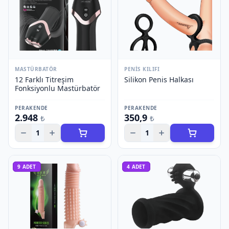
MASTÜRBATÖR
PENIS KILIFI
12 Farklı Titreşim
Silikon Penis Halkası
Fonksiyonlu Mastürbatör
PERAKENDE
PERAKENDE
2.948
350,9
₺
₺
1
1
9
ADET
4
ADET