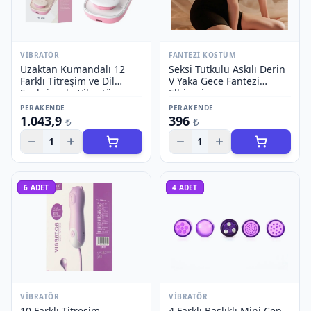
VIBRATÖR
FANTEZI KOSTÜM
Uzaktan Kumandalı 12
Seksi Tutkulu Askılı Derin
Farklı Titreşim ve Dil
V Yaka Gece Fantezi
Fonksiyonlu Vibratör
Elbisesi
PERAKENDE
PERAKENDE
1.043,9
396
₺
₺
1
1
6
ADET
4
ADET
VIBRATÖR
VIBRATÖR
10 Farklı Titreşim
4 Farklı Başlıklı Mini Cep