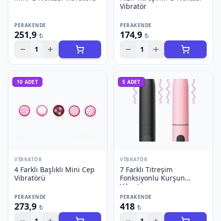
Vibratör
PERAKENDE
PERAKENDE
251,9
174,9
₺
₺
1
1
10
ADET
5
ADET
VIBRATÖR
VIBRATÖR
4 Farklı Başlıklı Mini Cep
7 Farklı Titreşim
Vibratörü
Fonksiyonlu Kurşun
Vibratör
PERAKENDE
PERAKENDE
273,9
418
₺
₺
1
1