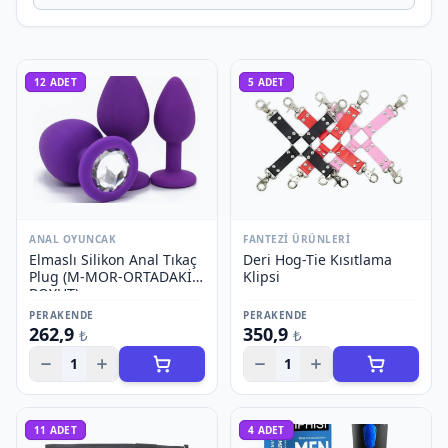
12
ADET
5
ADET
ANAL OYUNCAK
FANTEZI ÜRÜNLERI
Elmaslı Silikon Anal Tıkaç
Deri Hog-Tie Kısıtlama
Plug (M-MOR-ORTADAKİ
Klipsi
BOYUT)
PERAKENDE
PERAKENDE
262,9
350,9
₺
₺
1
1
11
ADET
4
ADET