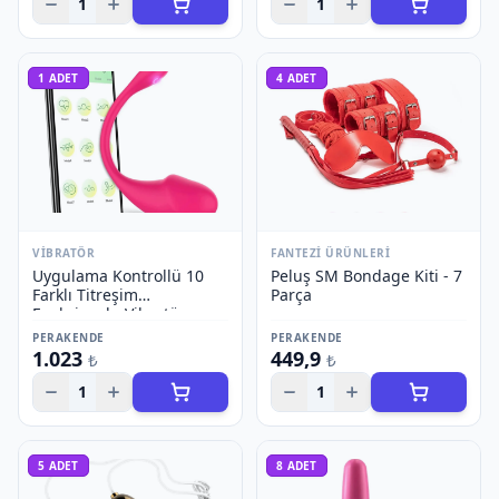
1
1
1
ADET
4
ADET
VIBRATÖR
FANTEZI ÜRÜNLERI
Uygulama Kontrollü 10
Peluş SM Bondage Kiti - 7
Farklı Titreşim
Parça
Fonksiyonlu Vibratör -
Model 2
PERAKENDE
PERAKENDE
1.023
449,9
₺
₺
1
1
5
ADET
8
ADET