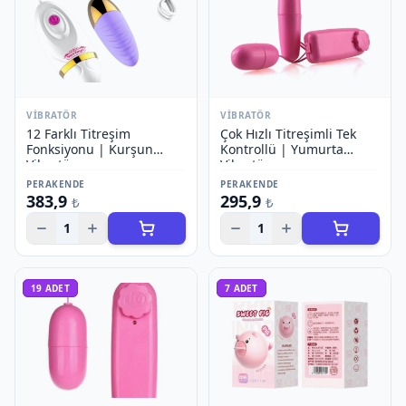
VIBRATÖR
VIBRATÖR
12 Farklı Titreşim
Çok Hızlı Titreşimli Tek
Fonksiyonu | Kurşun
Kontrollü | Yumurta
Vibratör
Vibratör
PERAKENDE
PERAKENDE
383,9
295,9
₺
₺
1
1
19
ADET
7
ADET