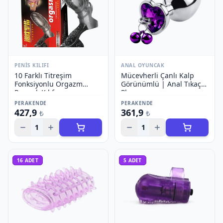
PENIS KILIFI
ANAL OYUNCAK
10 Farklı Titreşim
Mücevherli Çanlı Kalp
Fonksiyonlu Orgazm
Görünümlü | Anal Tıkaç
Parmak Kılıfı
Plug
PERAKENDE
PERAKENDE
427,9
361,9
₺
₺
1
1
16
ADET
5
ADET