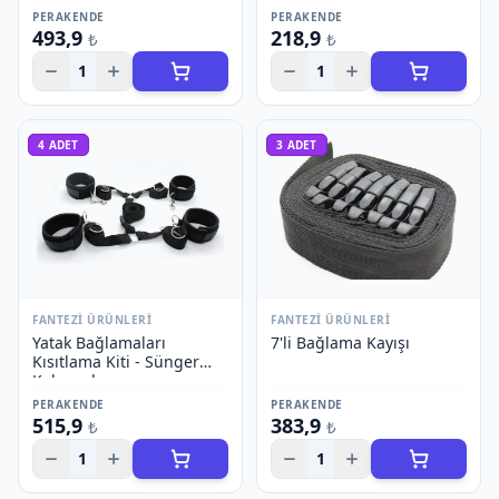
PERAKENDE
PERAKENDE
493,9
218,9
₺
₺
1
1
4
ADET
3
ADET
FANTEZI ÜRÜNLERI
FANTEZI ÜRÜNLERI
Yatak Bağlamaları
7'li Bağlama Kayışı
Kısıtlama Kiti - Sünger
Kelepçeler
PERAKENDE
PERAKENDE
515,9
383,9
₺
₺
1
1