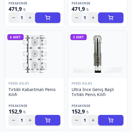
PERAKENDE
PERAKENDE
471,9
471,9
₺
₺
1
1
6
ADET
3
ADET
PENIS KILIFI
PENIS KILIFI
Tırtıklı Kabartmalı Penis
Ultra İnce Geniş Başlı
Kılıfı
Tırtıklı Penis Kılıfı
PERAKENDE
PERAKENDE
152,9
152,9
₺
₺
1
1