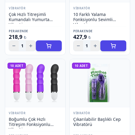
VIBRATÖR
VIBRATÖR
Çok Hızlı Titreşimli
10 Farklı Yalama
Kumandalı Yumurta
Fonksiyonlu Sevimli
Vibratör
Vibratör
PERAKENDE
PERAKENDE
218,9
427,9
₺
₺
1
1
10
ADET
10
ADET
VIBRATÖR
VIBRATÖR
Boğumlu Çok Hızlı
Çıkarılabilir Başlıklı Cep
Titreşim Fonksiyonlu
Vibratörü
Vibratör