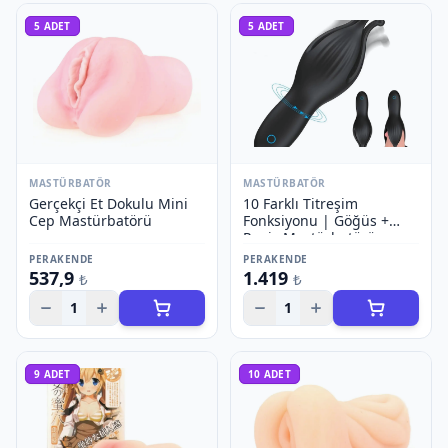
5
ADET
5
ADET
MASTÜRBATÖR
MASTÜRBATÖR
Gerçekçi Et Dokulu Mini
10 Farklı Titreşim
Cep Mastürbatörü
Fonksiyonu | Göğüs +
Penis Mastürbatörü
PERAKENDE
PERAKENDE
537,9
1.419
₺
₺
1
1
9
ADET
10
ADET