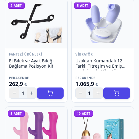
2
ADET
5
ADET
FANTEZI ÜRÜNLERI
VIBRATÖR
El Bilek ve Ayak Bileği
Uzaktan Kumandalı 12
Bağlama Pozisyon Kiti
Farklı Titreşim ve Emiş
Fonksiyonlu Vibratör
PERAKENDE
PERAKENDE
262,9
1.065,9
₺
₺
1
1
5
ADET
10
ADET