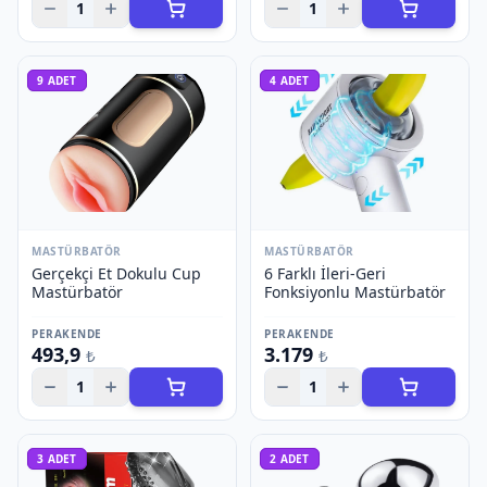
1
1
9
ADET
4
ADET
MASTÜRBATÖR
MASTÜRBATÖR
Gerçekçi Et Dokulu Cup
6 Farklı İleri-Geri
Mastürbatör
Fonksiyonlu Mastürbatör
PERAKENDE
PERAKENDE
493,9
3.179
₺
₺
1
1
3
ADET
2
ADET