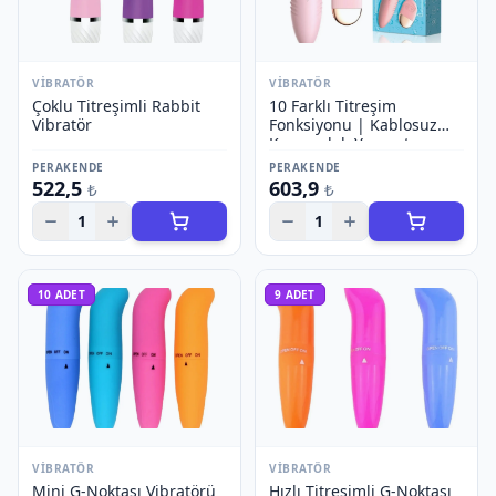
VIBRATÖR
VIBRATÖR
Çoklu Titreşimli Rabbit
10 Farklı Titreşim
Vibratör
Fonksiyonu | Kablosuz
Kumandalı Yumurta
Vibratör
PERAKENDE
PERAKENDE
522,5
603,9
₺
₺
1
1
10
ADET
9
ADET
VIBRATÖR
VIBRATÖR
Mini G-Noktası Vibratörü
Hızlı Titreşimli G-Noktası