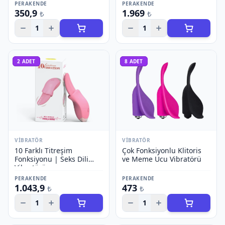
PERAKENDE
PERAKENDE
350,9
1.969
₺
₺
1
1
2
ADET
8
ADET
VIBRATÖR
VIBRATÖR
10 Farklı Titreşim
Çok Fonksiyonlu Klitoris
Fonksiyonu | Seks Dili
ve Meme Ucu Vibratörü
Vibratörü
PERAKENDE
PERAKENDE
1.043,9
473
₺
₺
1
1