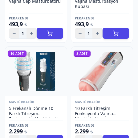
Vajina Cep Mastürbatörü
Vajina Mastürbasyon
Kupası
PERAKENDE
PERAKENDE
493,9
493,9
₺
₺
1
1
10
ADET
8
ADET
MASTÜRBATÖR
MASTÜRBATÖR
5 Frekanslı Dönme 10
10 Farklı Titreşim
Farklı Titreşim
Fonksiyonlu Vajina
Fonksiyonlu Mastürbatör
Mastürbatör
PERAKENDE
PERAKENDE
2.299
2.299
₺
₺