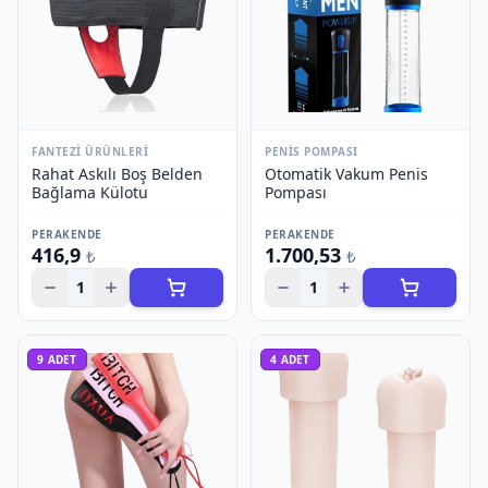
FANTEZI ÜRÜNLERI
PENIS POMPASI
Rahat Askılı Boş Belden
Otomatik Vakum Penis
Bağlama Külotu
Pompası
PERAKENDE
PERAKENDE
416,9
1.700,53
₺
₺
1
1
9
ADET
4
ADET