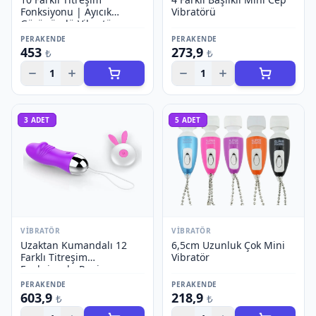
Fonksiyonu | Ayıcık
Vibratörü
Görünümlü Vibratör
PERAKENDE
PERAKENDE
453
273,9
₺
₺
1
1
3
ADET
5
ADET
VIBRATÖR
VIBRATÖR
Uzaktan Kumandalı 12
6,5cm Uzunluk Çok Mini
Farklı Titreşim
Vibratör
Fonksiyonlu Penis
Görünümlü Vibratör
PERAKENDE
PERAKENDE
603,9
218,9
₺
₺