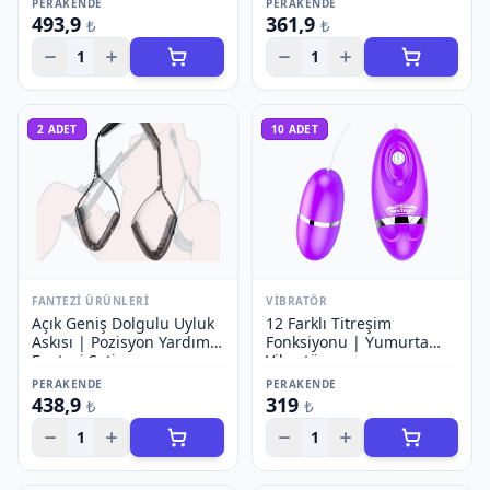
PERAKENDE
PERAKENDE
493,9
361,9
₺
₺
1
1
2
ADET
10
ADET
FANTEZI ÜRÜNLERI
VIBRATÖR
Açık Geniş Dolgulu Uyluk
12 Farklı Titreşim
Askısı | Pozisyon Yardımı
Fonksiyonu | Yumurta
Fantezi Seti
Vibratör
PERAKENDE
PERAKENDE
438,9
319
₺
₺
1
1