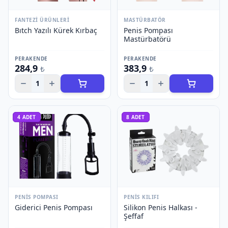
FANTEZI ÜRÜNLERI
MASTÜRBATÖR
Bıtch Yazılı Kürek Kırbaç
Penis Pompası
Mastürbatörü
PERAKENDE
PERAKENDE
284,9
383,9
₺
₺
1
1
4
ADET
8
ADET
PENIS POMPASI
PENIS KILIFI
Giderici Penis Pompası
Silikon Penis Halkası -
Şeffaf