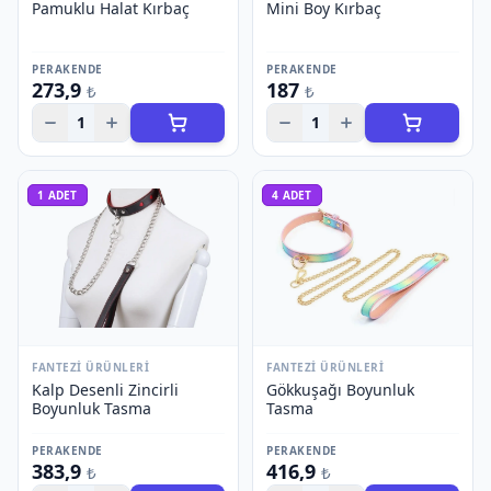
Pamuklu Halat Kırbaç
Mini Boy Kırbaç
PERAKENDE
PERAKENDE
273,9
187
₺
₺
1
1
1
ADET
4
ADET
FANTEZI ÜRÜNLERI
FANTEZI ÜRÜNLERI
Kalp Desenli Zincirli
Gökkuşağı Boyunluk
Boyunluk Tasma
Tasma
PERAKENDE
PERAKENDE
383,9
416,9
₺
₺