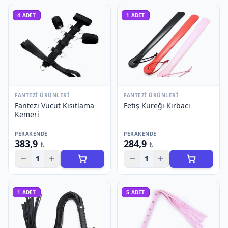
4
ADET
1
ADET
FANTEZI ÜRÜNLERI
FANTEZI ÜRÜNLERI
Fantezi Vücut Kısıtlama
Fetiş Küreği Kırbacı
Kemeri
PERAKENDE
PERAKENDE
383,9
284,9
₺
₺
1
1
1
ADET
5
ADET