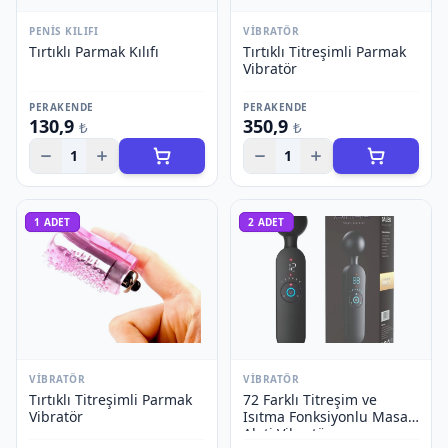
PENIS KILIFI
VIBRATÖR
Tırtıklı Parmak Kılıfı
Tırtıklı Titreşimli Parmak
Vibratör
PERAKENDE
PERAKENDE
130,9
350,9
₺
₺
1
1
1
ADET
2
ADET
VIBRATÖR
VIBRATÖR
Tırtıklı Titreşimli Parmak
72 Farklı Titreşim ve
Vibratör
Isıtma Fonksiyonlu Masaj
Aleti Vibratör