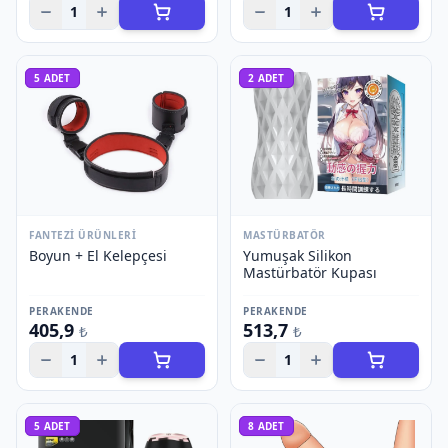
1
1
5
ADET
2
ADET
FANTEZI ÜRÜNLERI
MASTÜRBATÖR
Boyun + El Kelepçesi
Yumuşak Silikon
Mastürbatör Kupası
PERAKENDE
PERAKENDE
405,9
513,7
₺
₺
1
1
5
ADET
8
ADET