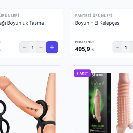
 ÜRÜNLERI
FANTEZI ÜRÜNLERI
ğı Boyunluk Tasma
Boyun + El Kelepçesi
E
PERAKENDE
1
1
405,9
₺
₺
9
ADET