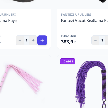
 ÜRÜNLERI
FANTEZI ÜRÜNLERI
lama Kayışı
Fantezi Vücut Kısıtlama K
E
PERAKENDE
1
1
383,9
₺
₺
10
ADET