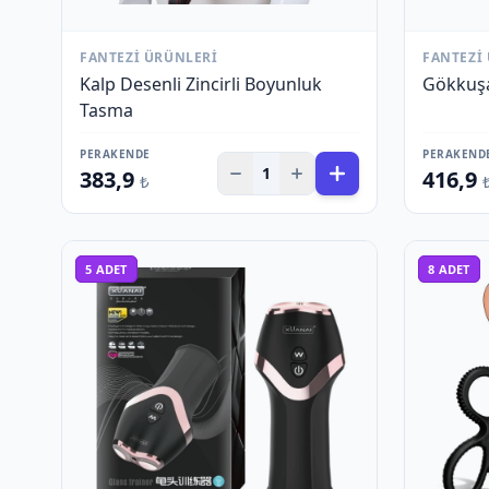
FANTEZI ÜRÜNLERI
FANTEZI
Kalp Desenli Zincirli Boyunluk
Gökkuşa
Tasma
PERAKENDE
PERAKEND
1
383,9
416,9
₺
5
ADET
8
ADET