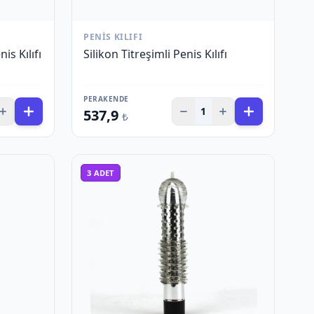
PENIS KILIFI
is Kılıfı
Silikon Titreşimli Penis Kılıfı
PERAKENDE
1
537,9
₺
3
ADET