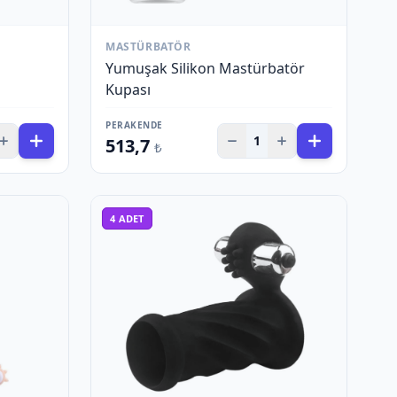
MASTÜRBATÖR
Yumuşak Silikon Mastürbatör
Kupası
PERAKENDE
1
513,7
₺
4
ADET