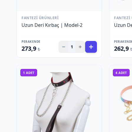
FANTEZI ÜRÜNLERI
FANTEZI
Uzun Deri Kırbaç | Model-2
Uzun De
PERAKENDE
PERAKEND
1
273,9
262,9
₺
1
ADET
4
ADET