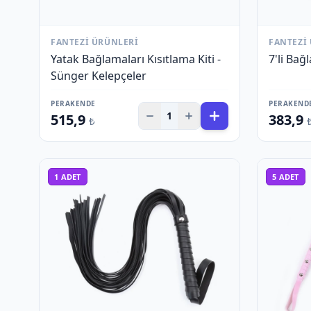
FANTEZI ÜRÜNLERI
FANTEZI
Yatak Bağlamaları Kısıtlama Kiti -
7'li Bağ
Sünger Kelepçeler
PERAKENDE
PERAKEND
1
515,9
383,9
₺
1
ADET
5
ADET