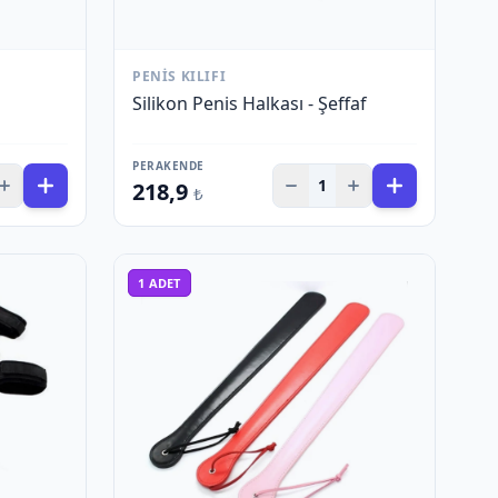
PENIS KILIFI
Silikon Penis Halkası - Şeffaf
PERAKENDE
1
218,9
₺
1
ADET