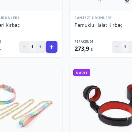
 ÜRÜNLERI
FANTEZI ÜRÜNLERI
ri Kırbaç
Pamuklu Halat Kırbaç
E
PERAKENDE
1
1
273,9
₺
₺
5
ADET