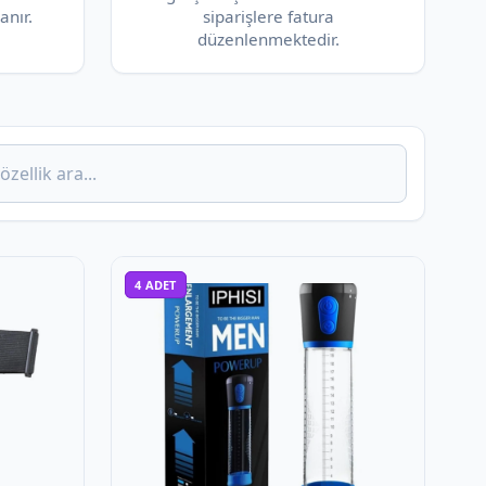
anır.
siparişlere fatura
düzenlenmektedir.
4
ADET