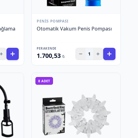
PENIS POMPASI
Bağlama
Otomatik Vakum Penis Pompası
PERAKENDE
1
1.700,53
₺
8
ADET