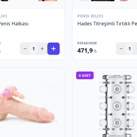
LIFI
PENIS KILIFI
Penis Halkası
Hades Titreşimli Tırtıklı Pen
E
PERAKENDE
1
1
471,9
₺
₺
6
ADET