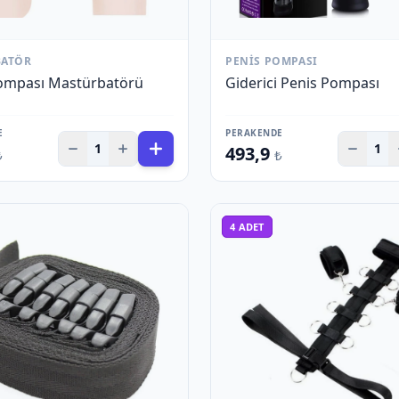
BATÖR
PENIS POMPASI
ompası Mastürbatörü
Giderici Penis Pompası
E
PERAKENDE
1
1
493,9
₺
₺
4
ADET