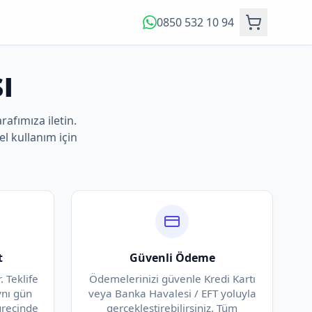
0850 532 10 94
ı
arafımıza iletin.
el kullanım için
t
Güvenli Ödeme
. Teklife
Ödemelerinizi güvenle Kredi Kartı
ynı gün
veya Banka Havalesi / EFT yoluyla
sürecinde
gerçekleştirebilirsiniz. Tüm