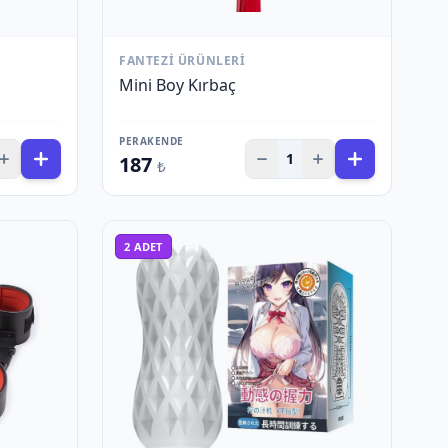
FANTEZI ÜRÜNLERI
Mini Boy Kırbaç
PERAKENDE
1
187
₺
2
ADET