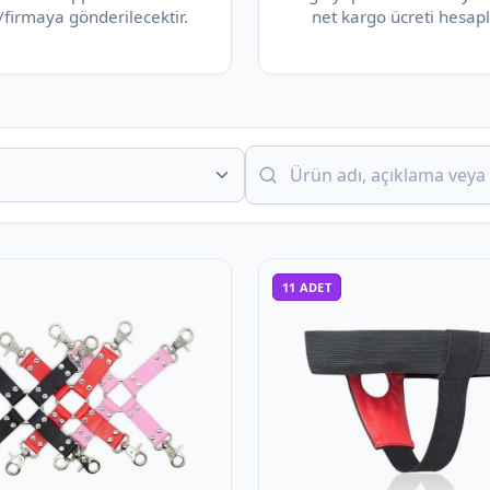
/firmaya gönderilecektir.
net kargo ücreti hesapl
11
ADET