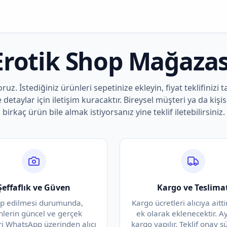
Erotik Shop Mağazas
oruz. İstediğiniz ürünleri sepetinize ekleyin, fiyat teklifinizi t
e detaylar için iletişim kuracaktır. Bireysel müşteri ya da kişis
birkaç ürün bile almak istiyorsanız yine teklif iletebilirsiniz.
Şeffaflık ve Güven
Kargo ve Teslima
ep edilmesi durumunda,
Kargo ücretleri alıcıya aittir
nlerin güncel ve gerçek
ek olarak eklenecektir. A
ri WhatsApp üzerinden alıcı
kargo yapılır. Teklif onay 