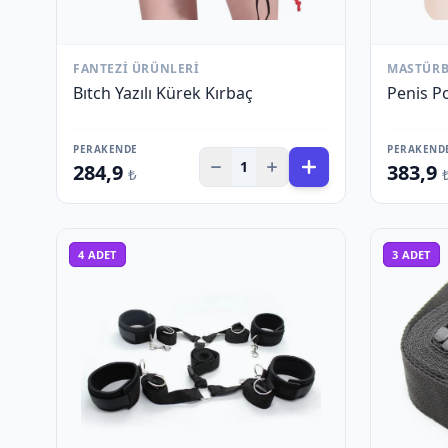
FANTEZI ÜRÜNLERI
MASTÜR
Bıtch Yazılı Kürek Kırbaç
Penis P
PERAKENDE
PERAKEND
1
284,9
383,9
₺
4
ADET
3
ADET