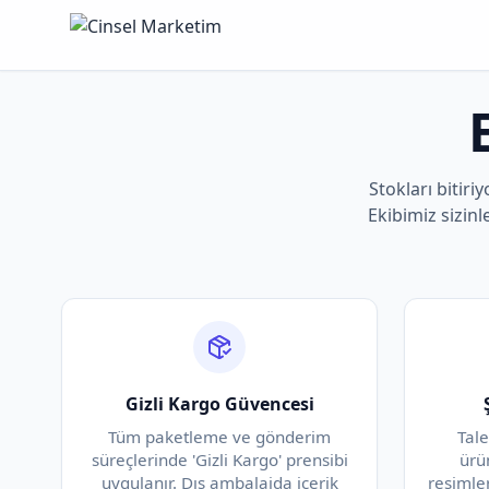
Stokları bitiriy
Ekibimiz sizinl
Gizli Kargo Güvencesi
Tüm paketleme ve gönderim
Tal
süreçlerinde 'Gizli Kargo' prensibi
ürü
uygulanır. Dış ambalajda içerik
resimle