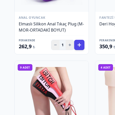
ANAL OYUNCAK
FANTEZI
Elmaslı Silikon Anal Tıkaç Plug (M-
Deri Hog
MOR-ORTADAKİ BOYUT)
PERAKENDE
PERAKEND
1
262,9
350,9
₺
9
ADET
4
ADET