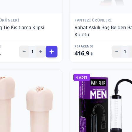
 ÜRÜNLERI
FANTEZI ÜRÜNLERI
-Tie Kısıtlama Klipsi
Rahat Askılı Boş Belden 
Külotu
E
PERAKENDE
1
1
416,9
₺
₺
4
ADET