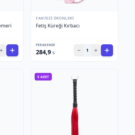
FANTEZI ÜRÜNLERI
emeri
Fetiş Küreği Kırbacı
PERAKENDE
1
284,9
₺
5
ADET