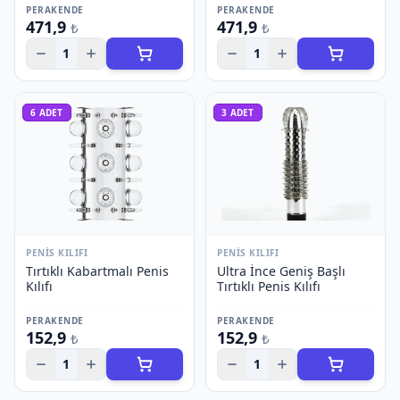
PERAKENDE
PERAKENDE
471,9
471,9
₺
₺
1
1
6
ADET
3
ADET
PENIS KILIFI
PENIS KILIFI
Tırtıklı Kabartmalı Penis
Ultra İnce Geniş Başlı
Kılıfı
Tırtıklı Penis Kılıfı
PERAKENDE
PERAKENDE
152,9
152,9
₺
₺
1
1