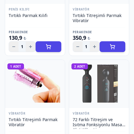
PENIS KILIFI
VIBRATÖR
Tırtıklı Parmak Kılıfı
Tırtıklı Titreşimli Parmak
Vibratör
PERAKENDE
PERAKENDE
130,9
350,9
₺
₺
1
1
1
ADET
2
ADET
VIBRATÖR
VIBRATÖR
Tırtıklı Titreşimli Parmak
72 Farklı Titreşim ve
Vibratör
Isıtma Fonksiyonlu Masaj
Aleti Vibratör