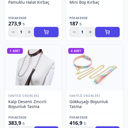
Pamuklu Halat Kırbaç
Mini Boy Kırbaç
PERAKENDE
PERAKENDE
273,9
187
₺
₺
1
1
1
ADET
4
ADET
FANTEZI ÜRÜNLERI
FANTEZI ÜRÜNLERI
Kalp Desenli Zincirli
Gökkuşağı Boyunluk
Boyunluk Tasma
Tasma
PERAKENDE
PERAKENDE
383,9
416,9
₺
₺