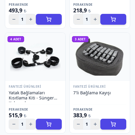
PERAKENDE
PERAKENDE
493,9
218,9
₺
₺
1
1
4
ADET
3
ADET
FANTEZI ÜRÜNLERI
FANTEZI ÜRÜNLERI
Yatak Bağlamaları
7'li Bağlama Kayışı
Kısıtlama Kiti - Sünger
Kelepçeler
PERAKENDE
PERAKENDE
515,9
383,9
₺
₺
1
1