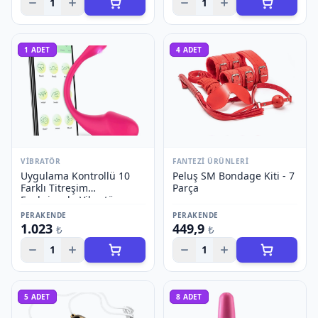
1
1
1
ADET
4
ADET
VIBRATÖR
FANTEZI ÜRÜNLERI
Uygulama Kontrollü 10
Peluş SM Bondage Kiti - 7
Farklı Titreşim
Parça
Fonksiyonlu Vibratör -
Model 2
PERAKENDE
PERAKENDE
1.023
449,9
₺
₺
1
1
5
ADET
8
ADET