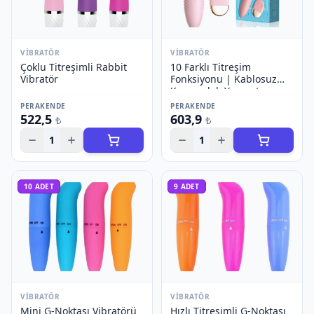
VIBRATÖR
VIBRATÖR
Çoklu Titreşimli Rabbit
10 Farklı Titreşim
Vibratör
Fonksiyonu | Kablosuz
Kumandalı Yumurta
Vibratör
PERAKENDE
PERAKENDE
522,5
603,9
₺
₺
1
1
10
ADET
9
ADET
VIBRATÖR
VIBRATÖR
Mini G-Noktası Vibratörü
Hızlı Titreşimli G-Noktası