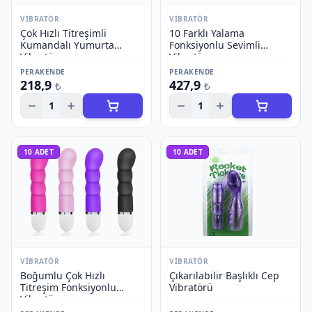
VIBRATÖR
VIBRATÖR
Çok Hızlı Titreşimli
10 Farklı Yalama
Kumandalı Yumurta
Fonksiyonlu Sevimli
Vibratör
Vibratör
PERAKENDE
PERAKENDE
218,9
427,9
₺
₺
1
1
10
ADET
10
ADET
VIBRATÖR
VIBRATÖR
Boğumlu Çok Hızlı
Çıkarılabilir Başlıklı Cep
Titreşim Fonksiyonlu
Vibratörü
Vibratör