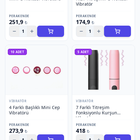
Vibratör
PERAKENDE
PERAKENDE
251,9
174,9
₺
₺
1
1
10
ADET
5
ADET
VIBRATÖR
VIBRATÖR
4 Farklı Başlıklı Mini Cep
7 Farklı Titreşim
Vibratörü
Fonksiyonlu Kurşun
Vibratör
PERAKENDE
PERAKENDE
273,9
418
₺
₺
1
1