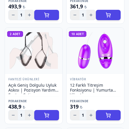
PERAKENDE
PERAKENDE
493,9
361,9
₺
₺
1
1
2
ADET
10
ADET
FANTEZI ÜRÜNLERI
VIBRATÖR
Açık Geniş Dolgulu Uyluk
12 Farklı Titreşim
Askısı | Pozisyon Yardımı
Fonksiyonu | Yumurta
Fantezi Seti
Vibratör
PERAKENDE
PERAKENDE
438,9
319
₺
₺
1
1