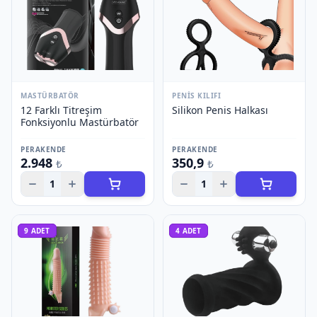
MASTÜRBATÖR
PENIS KILIFI
12 Farklı Titreşim
Silikon Penis Halkası
Fonksiyonlu Mastürbatör
PERAKENDE
PERAKENDE
2.948
350,9
₺
₺
1
1
9
ADET
4
ADET