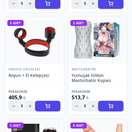
1
1
5
ADET
2
ADET
FANTEZI ÜRÜNLERI
MASTÜRBATÖR
Boyun + El Kelepçesi
Yumuşak Silikon
Mastürbatör Kupası
PERAKENDE
PERAKENDE
405,9
513,7
₺
₺
1
1
5
ADET
8
ADET