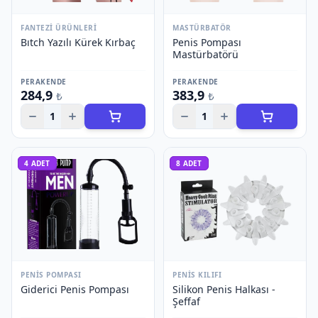
FANTEZI ÜRÜNLERI
MASTÜRBATÖR
Bıtch Yazılı Kürek Kırbaç
Penis Pompası
Mastürbatörü
PERAKENDE
PERAKENDE
284,9
383,9
₺
₺
1
1
4
ADET
8
ADET
PENIS POMPASI
PENIS KILIFI
Giderici Penis Pompası
Silikon Penis Halkası -
Şeffaf