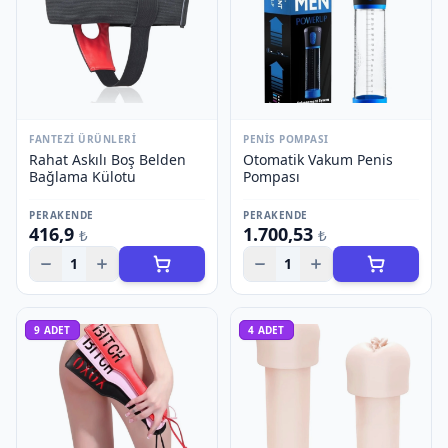
FANTEZI ÜRÜNLERI
PENIS POMPASI
Rahat Askılı Boş Belden
Otomatik Vakum Penis
Bağlama Külotu
Pompası
PERAKENDE
PERAKENDE
416,9
1.700,53
₺
₺
1
1
9
ADET
4
ADET