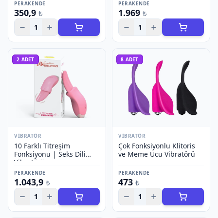
PERAKENDE
PERAKENDE
350,9
1.969
₺
₺
1
1
2
ADET
8
ADET
VIBRATÖR
VIBRATÖR
10 Farklı Titreşim
Çok Fonksiyonlu Klitoris
Fonksiyonu | Seks Dili
ve Meme Ucu Vibratörü
Vibratörü
PERAKENDE
PERAKENDE
1.043,9
473
₺
₺
1
1