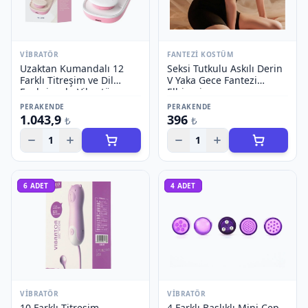
VIBRATÖR
FANTEZI KOSTÜM
Uzaktan Kumandalı 12
Seksi Tutkulu Askılı Derin
Farklı Titreşim ve Dil
V Yaka Gece Fantezi
Fonksiyonlu Vibratör
Elbisesi
PERAKENDE
PERAKENDE
1.043,9
396
₺
₺
1
1
6
ADET
4
ADET
VIBRATÖR
VIBRATÖR
10 Farklı Titreşim
4 Farklı Başlıklı Mini Cep