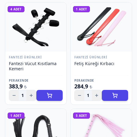
4
ADET
1
ADET
FANTEZI ÜRÜNLERI
FANTEZI ÜRÜNLERI
Fantezi Vücut Kısıtlama
Fetiş Küreği Kırbacı
Kemeri
PERAKENDE
PERAKENDE
383,9
284,9
₺
₺
1
1
1
ADET
5
ADET