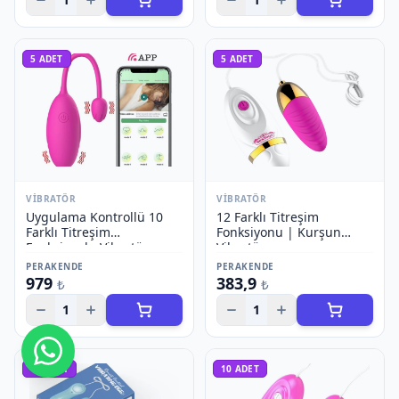
5
ADET
5
ADET
VIBRATÖR
VIBRATÖR
Uygulama Kontrollü 10
12 Farklı Titreşim
Farklı Titreşim
Fonksiyonu | Kurşun
Fonksiyonlu Vibratör
Vibratör
PERAKENDE
PERAKENDE
979
383,9
₺
₺
1
1
Bize Ulaşın
10
ADET
10
ADET