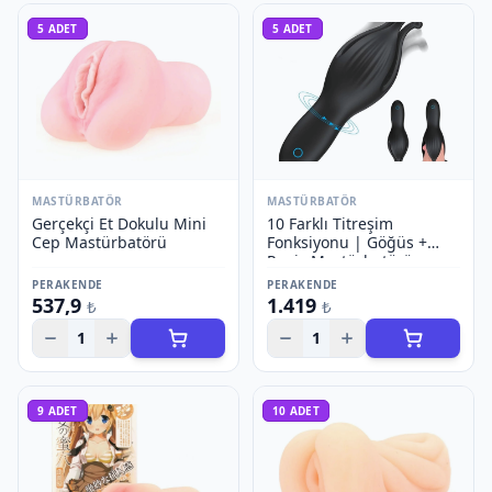
5
ADET
5
ADET
MASTÜRBATÖR
MASTÜRBATÖR
Gerçekçi Et Dokulu Mini
10 Farklı Titreşim
Cep Mastürbatörü
Fonksiyonu | Göğüs +
Penis Mastürbatörü
PERAKENDE
PERAKENDE
537,9
1.419
₺
₺
1
1
9
ADET
10
ADET