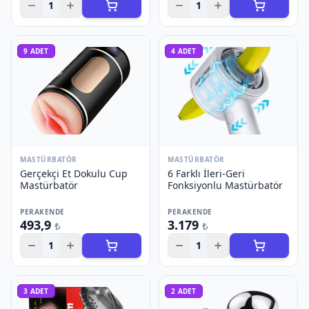
1
1
9
ADET
4
ADET
MASTÜRBATÖR
MASTÜRBATÖR
Gerçekçi Et Dokulu Cup
6 Farklı İleri-Geri
Mastürbatör
Fonksiyonlu Mastürbatör
PERAKENDE
PERAKENDE
493,9
3.179
₺
₺
1
1
3
ADET
2
ADET