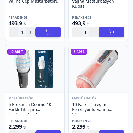
Vajina Cep Mastürbatörü
Vajina Mastürbasyon
Kupası
PERAKENDE
PERAKENDE
493,9
493,9
₺
₺
1
1
10
ADET
8
ADET
MASTÜRBATÖR
MASTÜRBATÖR
5 Frekanslı Dönme 10
10 Farklı Titreşim
Farklı Titreşim
Fonksiyonlu Vajina
Fonksiyonlu Mastürbatör
Mastürbatör
PERAKENDE
PERAKENDE
2.299
2.299
₺
₺