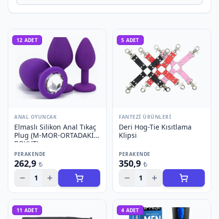
12
ADET
5
ADET
ANAL OYUNCAK
FANTEZI ÜRÜNLERI
Elmaslı Silikon Anal Tıkaç
Deri Hog-Tie Kısıtlama
Plug (M-MOR-ORTADAKİ
Klipsi
BOYUT)
PERAKENDE
PERAKENDE
262,9
350,9
₺
₺
1
1
11
ADET
4
ADET