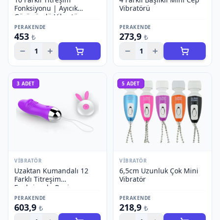
Fonksiyonu | Ayıcık
Vibratörü
Görünümlü Vibratör
PERAKENDE
PERAKENDE
453
273,9
₺
₺
1
1
3
ADET
5
ADET
VIBRATÖR
VIBRATÖR
Uzaktan Kumandalı 12
6,5cm Uzunluk Çok Mini
Farklı Titreşim
Vibratör
Fonksiyonlu Penis
Görünümlü Vibratör
PERAKENDE
PERAKENDE
603,9
218,9
₺
₺