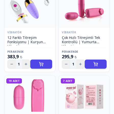
VIBRATÖR
VIBRATÖR
12 Farklı Titreşim
Çok Hızlı Titreşimli Tek
Fonksiyonu | Kurşun
Kontrollü | Yumurta
Vibratör
Vibratör
PERAKENDE
PERAKENDE
383,9
295,9
₺
₺
1
1
19
ADET
7
ADET