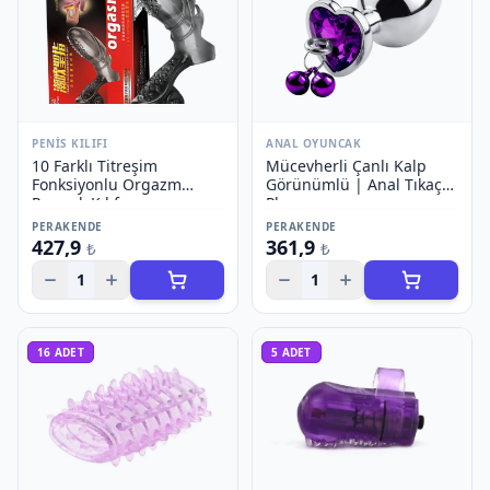
PENIS KILIFI
ANAL OYUNCAK
10 Farklı Titreşim
Mücevherli Çanlı Kalp
Fonksiyonlu Orgazm
Görünümlü | Anal Tıkaç
Parmak Kılıfı
Plug
PERAKENDE
PERAKENDE
427,9
361,9
₺
₺
1
1
16
ADET
5
ADET