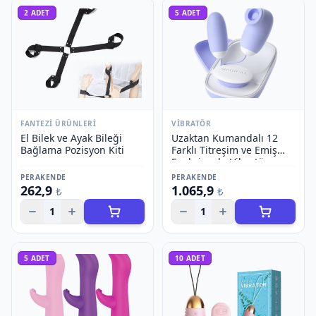
2
ADET
5
ADET
FANTEZI ÜRÜNLERI
VIBRATÖR
El Bilek ve Ayak Bileği
Uzaktan Kumandalı 12
Bağlama Pozisyon Kiti
Farklı Titreşim ve Emiş
Fonksiyonlu Vibratör
PERAKENDE
PERAKENDE
262,9
1.065,9
₺
₺
1
1
5
ADET
10
ADET