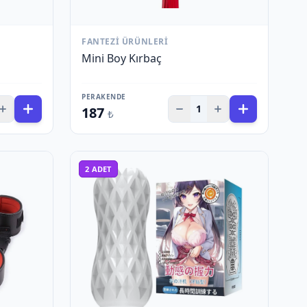
FANTEZI ÜRÜNLERI
Mini Boy Kırbaç
PERAKENDE
1
187
₺
2
ADET