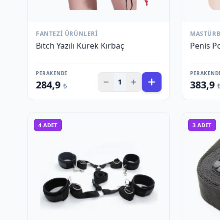
FANTEZI ÜRÜNLERI
MASTÜR
Bıtch Yazılı Kürek Kırbaç
Penis P
PERAKENDE
PERAKEND
1
284,9
383,9
₺
4
ADET
3
ADET