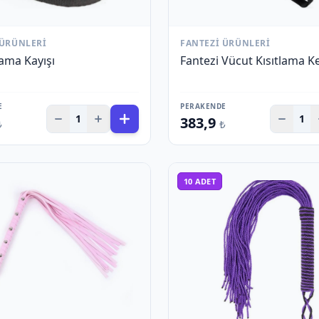
 ÜRÜNLERI
FANTEZI ÜRÜNLERI
lama Kayışı
Fantezi Vücut Kısıtlama K
E
PERAKENDE
1
1
383,9
₺
₺
10
ADET