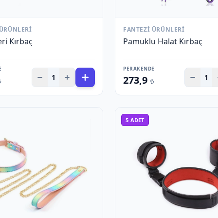
 ÜRÜNLERI
FANTEZI ÜRÜNLERI
ri Kırbaç
Pamuklu Halat Kırbaç
E
PERAKENDE
1
1
273,9
₺
₺
5
ADET