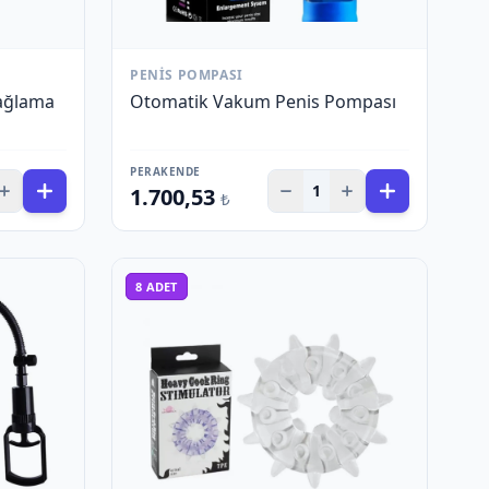
PENIS POMPASI
Bağlama
Otomatik Vakum Penis Pompası
PERAKENDE
1
1.700,53
₺
8
ADET