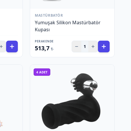
MASTÜRBATÖR
Yumuşak Silikon Mastürbatör
Kupası
PERAKENDE
1
513,7
₺
4
ADET