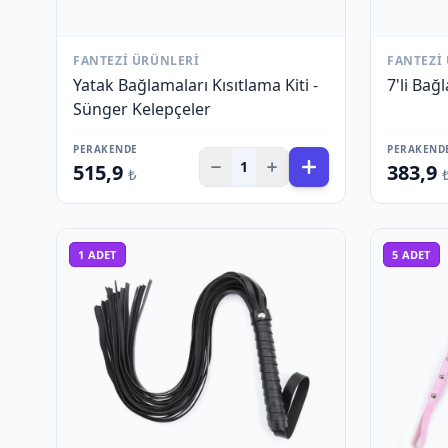
FANTEZI ÜRÜNLERI
FANTEZI
Yatak Bağlamaları Kısıtlama Kiti -
7'li Bağ
Sünger Kelepçeler
PERAKENDE
PERAKEND
1
515,9
383,9
₺
1
ADET
5
ADET