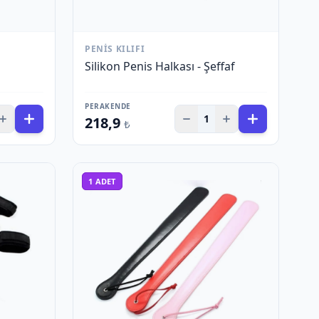
PENIS KILIFI
Silikon Penis Halkası - Şeffaf
PERAKENDE
1
218,9
₺
1
ADET