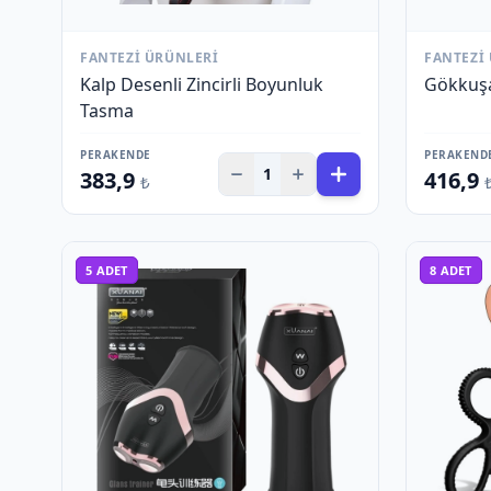
FANTEZI ÜRÜNLERI
FANTEZI
Kalp Desenli Zincirli Boyunluk
Gökkuşa
Tasma
PERAKENDE
PERAKEND
1
383,9
416,9
₺
5
ADET
8
ADET