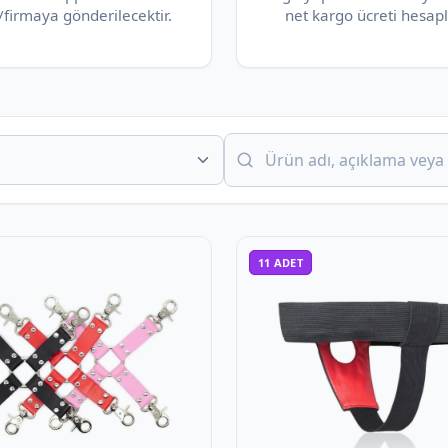
/firmaya gönderilecektir.
net kargo ücreti hesapl
11
ADET