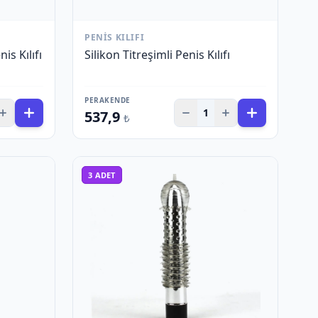
PENIS KILIFI
is Kılıfı
Silikon Titreşimli Penis Kılıfı
PERAKENDE
1
537,9
₺
3
ADET