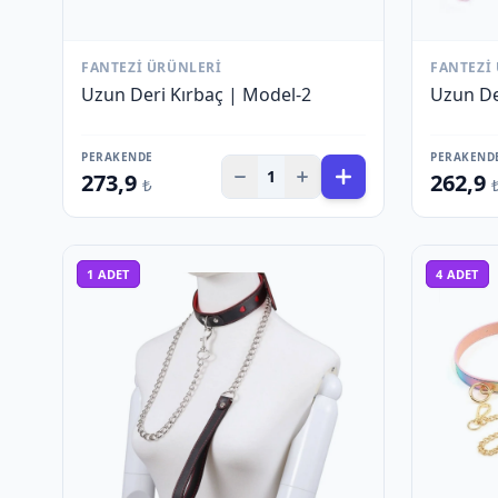
FANTEZI ÜRÜNLERI
FANTEZI
Uzun Deri Kırbaç | Model-2
Uzun De
PERAKENDE
PERAKEND
1
273,9
262,9
₺
1
ADET
4
ADET