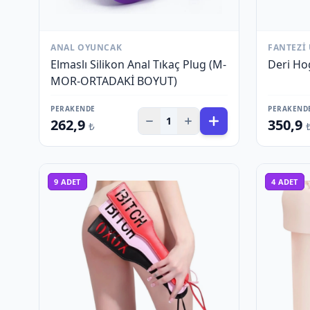
ANAL OYUNCAK
FANTEZI
Elmaslı Silikon Anal Tıkaç Plug (M-
Deri Hog
MOR-ORTADAKİ BOYUT)
PERAKENDE
PERAKEND
1
262,9
350,9
₺
9
ADET
4
ADET