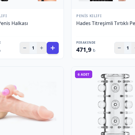
LIFI
PENIS KILIFI
Penis Halkası
Hades Titreşimli Tırtıklı Pen
E
PERAKENDE
1
1
471,9
₺
₺
6
ADET