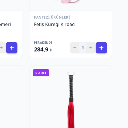
FANTEZI ÜRÜNLERI
emeri
Fetiş Küreği Kırbacı
PERAKENDE
1
284,9
₺
5
ADET