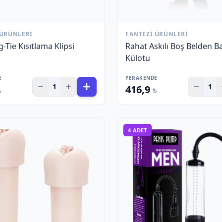
 ÜRÜNLERI
FANTEZI ÜRÜNLERI
-Tie Kısıtlama Klipsi
Rahat Askılı Boş Belden 
Külotu
E
PERAKENDE
1
1
416,9
₺
₺
4
ADET