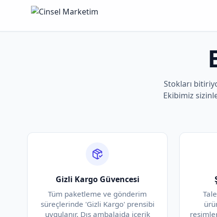
Stokları bitiriy
Ekibimiz sizinl
Gizli Kargo Güvencesi
Tüm paketleme ve gönderim
Tal
süreçlerinde 'Gizli Kargo' prensibi
ürü
uygulanır. Dış ambalajda içerik
resimle