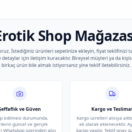
Erotik Shop Mağazas
oruz. İstediğiniz ürünleri sepetinize ekleyin, fiyat teklifinizi t
e detaylar için iletişim kuracaktır. Bireysel müşteri ya da kişis
birkaç ürün bile almak istiyorsanız yine teklif iletebilirsiniz.
Şeffaflık ve Güven
Kargo ve Teslima
ep edilmesi durumunda,
Kargo ücretleri alıcıya aittir
nlerin güncel ve gerçek
ek olarak eklenecektir. A
ri WhatsApp üzerinden alıcı
kargo yapılır. Teklif onay 