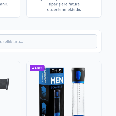
anır.
siparişlere fatura
düzenlenmektedir.
4
ADET