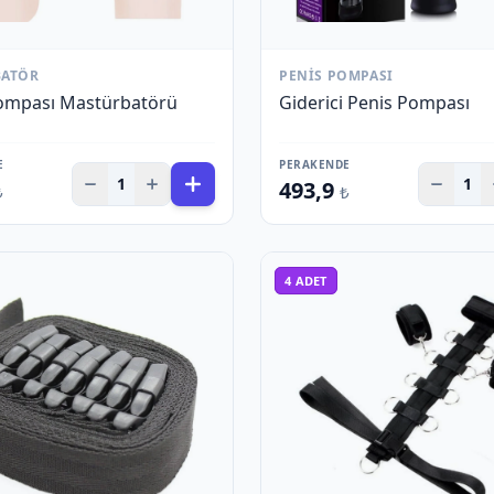
BATÖR
PENIS POMPASI
ompası Mastürbatörü
Giderici Penis Pompası
E
PERAKENDE
1
1
493,9
₺
₺
4
ADET