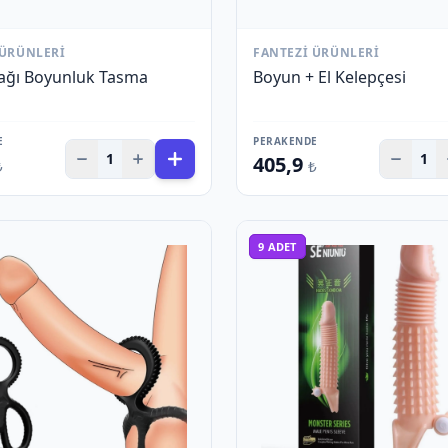
 ÜRÜNLERI
FANTEZI ÜRÜNLERI
ğı Boyunluk Tasma
Boyun + El Kelepçesi
E
PERAKENDE
1
1
405,9
₺
₺
9
ADET