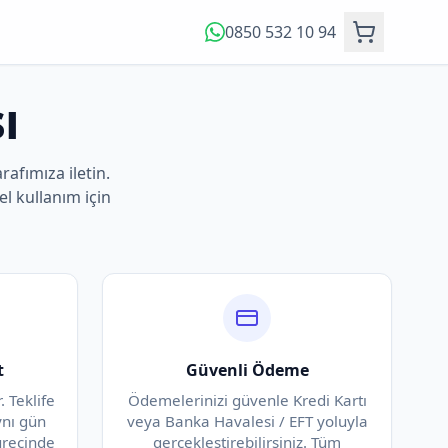
0850 532 10 94
ı
arafımıza iletin.
el kullanım için
t
Güvenli Ödeme
. Teklife
Ödemelerinizi güvenle Kredi Kartı
ynı gün
veya Banka Havalesi / EFT yoluyla
sürecinde
gerçekleştirebilirsiniz. Tüm