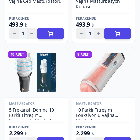
Vajina Cep Mastürbatörü
Vajina Mastürbasyon
Kupası
PERAKENDE
PERAKENDE
493,9
493,9
₺
₺
1
1
10
ADET
8
ADET
MASTÜRBATÖR
MASTÜRBATÖR
5 Frekanslı Dönme 10
10 Farklı Titreşim
Farklı Titreşim
Fonksiyonlu Vajina
Fonksiyonlu Mastürbatör
Mastürbatör
PERAKENDE
PERAKENDE
2.299
2.299
₺
₺