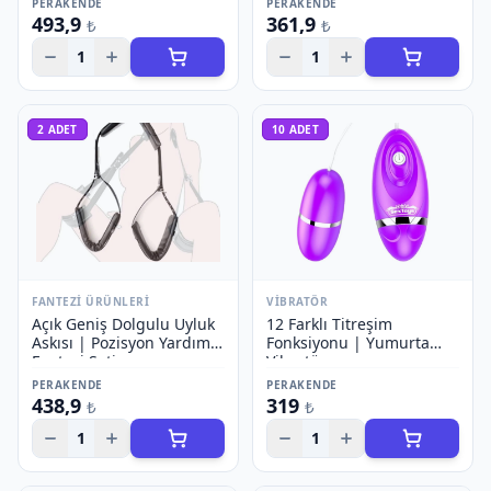
PERAKENDE
PERAKENDE
493,9
361,9
₺
₺
1
1
2
ADET
10
ADET
FANTEZI ÜRÜNLERI
VIBRATÖR
Açık Geniş Dolgulu Uyluk
12 Farklı Titreşim
Askısı | Pozisyon Yardımı
Fonksiyonu | Yumurta
Fantezi Seti
Vibratör
PERAKENDE
PERAKENDE
438,9
319
₺
₺
1
1