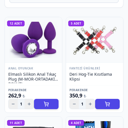
12
ADET
5
ADET
ANAL OYUNCAK
FANTEZI ÜRÜNLERI
Elmaslı Silikon Anal Tıkaç
Deri Hog-Tie Kısıtlama
Plug (M-MOR-ORTADAKİ
Klipsi
BOYUT)
PERAKENDE
PERAKENDE
262,9
350,9
₺
₺
1
1
11
ADET
4
ADET