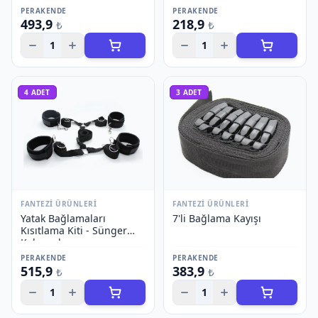
PERAKENDE
PERAKENDE
493,9
218,9
₺
₺
1
1
4
ADET
3
ADET
FANTEZI ÜRÜNLERI
FANTEZI ÜRÜNLERI
Yatak Bağlamaları
7'li Bağlama Kayışı
Kısıtlama Kiti - Sünger
Kelepçeler
PERAKENDE
PERAKENDE
515,9
383,9
₺
₺
1
1