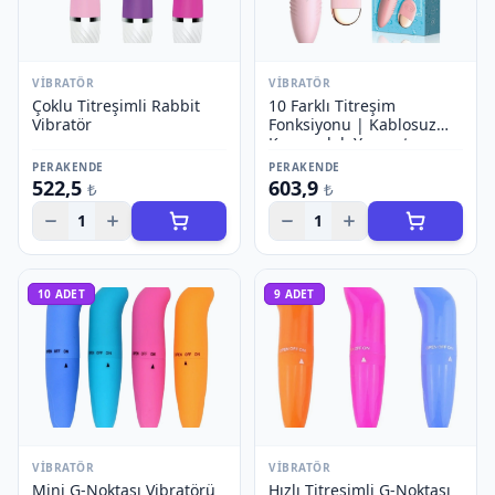
VIBRATÖR
VIBRATÖR
Çoklu Titreşimli Rabbit
10 Farklı Titreşim
Vibratör
Fonksiyonu | Kablosuz
Kumandalı Yumurta
Vibratör
PERAKENDE
PERAKENDE
522,5
603,9
₺
₺
1
1
10
ADET
9
ADET
VIBRATÖR
VIBRATÖR
Mini G-Noktası Vibratörü
Hızlı Titreşimli G-Noktası