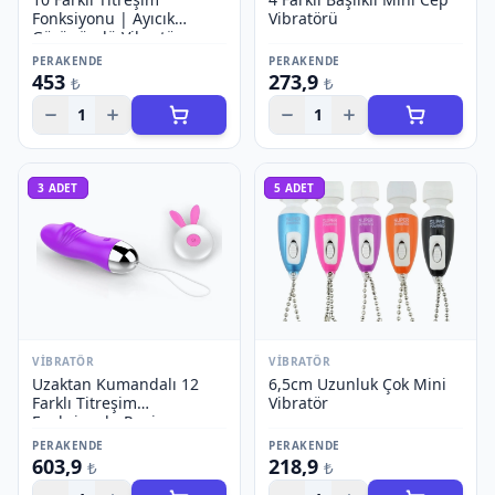
Fonksiyonu | Ayıcık
Vibratörü
Görünümlü Vibratör
PERAKENDE
PERAKENDE
453
273,9
₺
₺
1
1
3
ADET
5
ADET
VIBRATÖR
VIBRATÖR
Uzaktan Kumandalı 12
6,5cm Uzunluk Çok Mini
Farklı Titreşim
Vibratör
Fonksiyonlu Penis
Görünümlü Vibratör
PERAKENDE
PERAKENDE
603,9
218,9
₺
₺