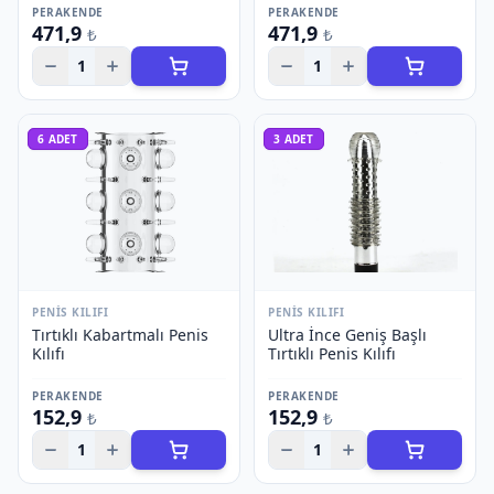
PERAKENDE
PERAKENDE
471,9
471,9
₺
₺
1
1
6
ADET
3
ADET
PENIS KILIFI
PENIS KILIFI
Tırtıklı Kabartmalı Penis
Ultra İnce Geniş Başlı
Kılıfı
Tırtıklı Penis Kılıfı
PERAKENDE
PERAKENDE
152,9
152,9
₺
₺
1
1