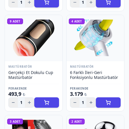
1
1
9
ADET
4
ADET
MASTÜRBATÖR
MASTÜRBATÖR
Gerçekçi Et Dokulu Cup
6 Farklı İleri-Geri
Mastürbatör
Fonksiyonlu Mastürbatör
PERAKENDE
PERAKENDE
493,9
3.179
₺
₺
1
1
3
ADET
2
ADET