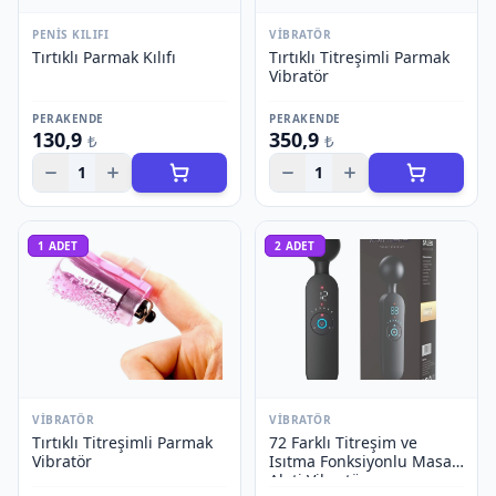
PENIS KILIFI
VIBRATÖR
Tırtıklı Parmak Kılıfı
Tırtıklı Titreşimli Parmak
Vibratör
PERAKENDE
PERAKENDE
130,9
350,9
₺
₺
1
1
1
ADET
2
ADET
VIBRATÖR
VIBRATÖR
Tırtıklı Titreşimli Parmak
72 Farklı Titreşim ve
Vibratör
Isıtma Fonksiyonlu Masaj
Aleti Vibratör