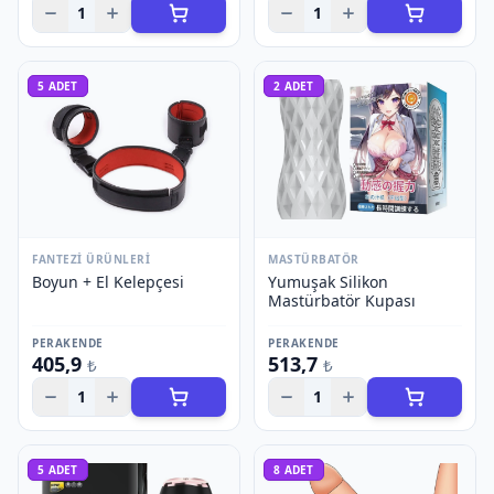
1
1
5
ADET
2
ADET
FANTEZI ÜRÜNLERI
MASTÜRBATÖR
Boyun + El Kelepçesi
Yumuşak Silikon
Mastürbatör Kupası
PERAKENDE
PERAKENDE
405,9
513,7
₺
₺
1
1
5
ADET
8
ADET