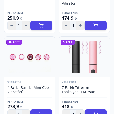
Vibratör
PERAKENDE
PERAKENDE
251,9
174,9
₺
₺
1
1
10
ADET
5
ADET
VIBRATÖR
VIBRATÖR
4 Farklı Başlıklı Mini Cep
7 Farklı Titreşim
Vibratörü
Fonksiyonlu Kurşun
Vibratör
PERAKENDE
PERAKENDE
273,9
418
₺
₺
1
1