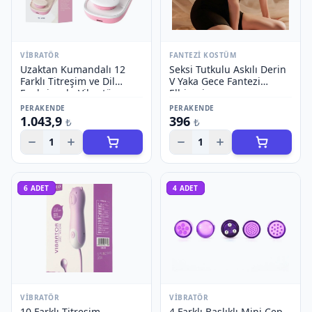
VIBRATÖR
FANTEZI KOSTÜM
Uzaktan Kumandalı 12
Seksi Tutkulu Askılı Derin
Farklı Titreşim ve Dil
V Yaka Gece Fantezi
Fonksiyonlu Vibratör
Elbisesi
PERAKENDE
PERAKENDE
1.043,9
396
₺
₺
1
1
6
ADET
4
ADET
VIBRATÖR
VIBRATÖR
10 Farklı Titreşim
4 Farklı Başlıklı Mini Cep