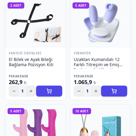
2
ADET
5
ADET
FANTEZI ÜRÜNLERI
VIBRATÖR
El Bilek ve Ayak Bileği
Uzaktan Kumandalı 12
Bağlama Pozisyon Kiti
Farklı Titreşim ve Emiş
Fonksiyonlu Vibratör
PERAKENDE
PERAKENDE
262,9
1.065,9
₺
₺
1
1
5
ADET
10
ADET