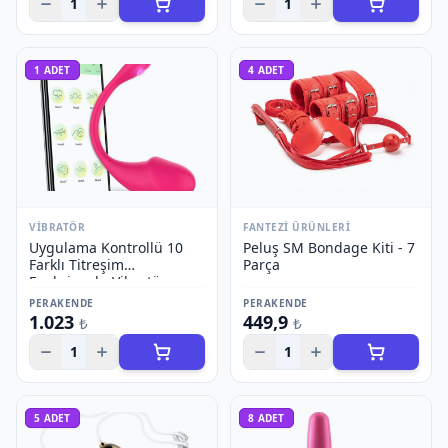
1
1
1
ADET
4
ADET
VIBRATÖR
FANTEZI ÜRÜNLERI
Uygulama Kontrollü 10
Peluş SM Bondage Kiti - 7
Farklı Titreşim
Parça
Fonksiyonlu Vibratör -
Model 2
PERAKENDE
PERAKENDE
1.023
449,9
₺
₺
1
1
5
ADET
8
ADET