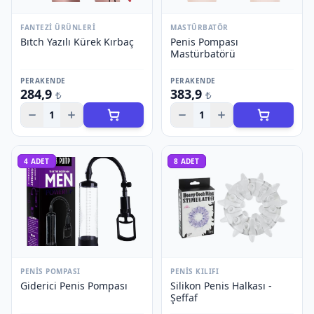
FANTEZI ÜRÜNLERI
MASTÜRBATÖR
Bıtch Yazılı Kürek Kırbaç
Penis Pompası
Mastürbatörü
PERAKENDE
PERAKENDE
284,9
383,9
₺
₺
1
1
4
ADET
8
ADET
PENIS POMPASI
PENIS KILIFI
Giderici Penis Pompası
Silikon Penis Halkası -
Şeffaf