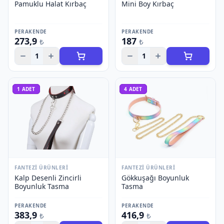
Pamuklu Halat Kırbaç
Mini Boy Kırbaç
PERAKENDE
PERAKENDE
273,9
187
₺
₺
1
1
1
ADET
4
ADET
FANTEZI ÜRÜNLERI
FANTEZI ÜRÜNLERI
Kalp Desenli Zincirli
Gökkuşağı Boyunluk
Boyunluk Tasma
Tasma
PERAKENDE
PERAKENDE
383,9
416,9
₺
₺