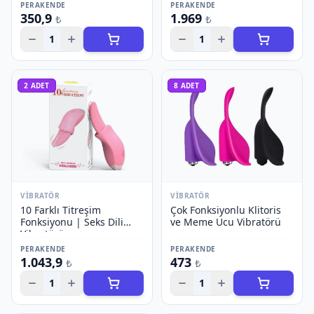
PERAKENDE
PERAKENDE
350,9
1.969
₺
₺
1
1
2
ADET
8
ADET
VIBRATÖR
VIBRATÖR
10 Farklı Titreşim
Çok Fonksiyonlu Klitoris
Fonksiyonu | Seks Dili
ve Meme Ucu Vibratörü
Vibratörü
PERAKENDE
PERAKENDE
1.043,9
473
₺
₺
1
1