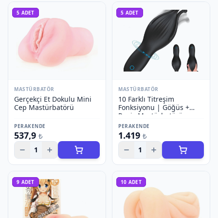
5
ADET
5
ADET
MASTÜRBATÖR
MASTÜRBATÖR
Gerçekçi Et Dokulu Mini
10 Farklı Titreşim
Cep Mastürbatörü
Fonksiyonu | Göğüs +
Penis Mastürbatörü
PERAKENDE
PERAKENDE
537,9
1.419
₺
₺
1
1
9
ADET
10
ADET