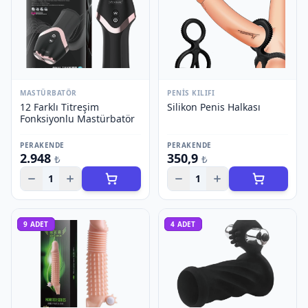
MASTÜRBATÖR
PENIS KILIFI
12 Farklı Titreşim
Silikon Penis Halkası
Fonksiyonlu Mastürbatör
PERAKENDE
PERAKENDE
2.948
350,9
₺
₺
1
1
9
ADET
4
ADET