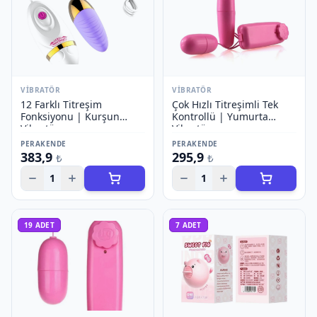
VIBRATÖR
VIBRATÖR
12 Farklı Titreşim
Çok Hızlı Titreşimli Tek
Fonksiyonu | Kurşun
Kontrollü | Yumurta
Vibratör
Vibratör
PERAKENDE
PERAKENDE
383,9
295,9
₺
₺
1
1
19
ADET
7
ADET