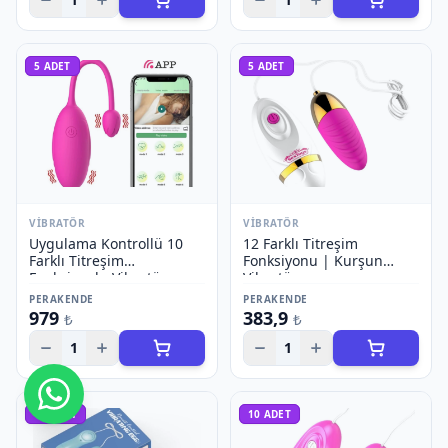
5
ADET
5
ADET
VIBRATÖR
VIBRATÖR
Uygulama Kontrollü 10
12 Farklı Titreşim
Farklı Titreşim
Fonksiyonu | Kurşun
Fonksiyonlu Vibratör
Vibratör
PERAKENDE
PERAKENDE
979
383,9
₺
₺
1
1
Bize Ulaşın
10
ADET
10
ADET