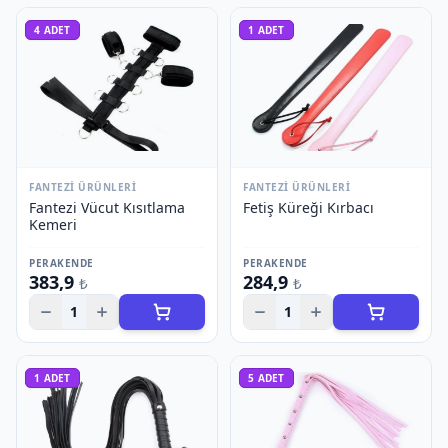
4
ADET
1
ADET
FANTEZI ÜRÜNLERI
FANTEZI ÜRÜNLERI
Fantezi Vücut Kısıtlama
Fetiş Küreği Kırbacı
Kemeri
PERAKENDE
PERAKENDE
383,9
284,9
₺
₺
1
1
1
ADET
5
ADET