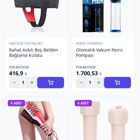
FANTEZI ÜRÜNLERI
PENIS POMPASI
Rahat Askılı Boş Belden
Otomatik Vakum Penis
Bağlama Külotu
Pompası
PERAKENDE
PERAKENDE
416,9
1.700,53
₺
₺
1
1
9
ADET
4
ADET