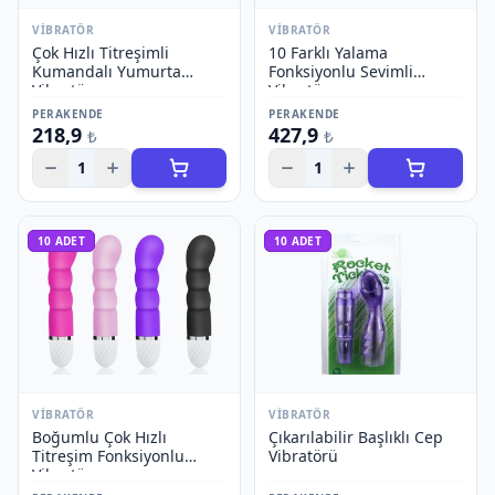
VIBRATÖR
VIBRATÖR
Çok Hızlı Titreşimli
10 Farklı Yalama
Kumandalı Yumurta
Fonksiyonlu Sevimli
Vibratör
Vibratör
PERAKENDE
PERAKENDE
218,9
427,9
₺
₺
1
1
10
ADET
10
ADET
VIBRATÖR
VIBRATÖR
Boğumlu Çok Hızlı
Çıkarılabilir Başlıklı Cep
Titreşim Fonksiyonlu
Vibratörü
Vibratör