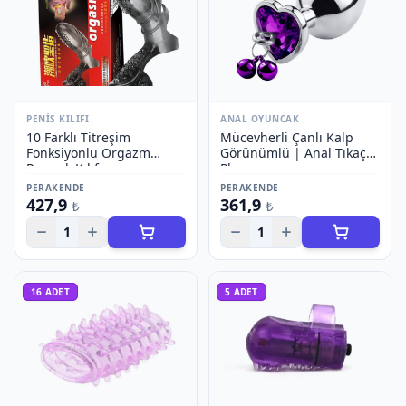
PENIS KILIFI
ANAL OYUNCAK
10 Farklı Titreşim
Mücevherli Çanlı Kalp
Fonksiyonlu Orgazm
Görünümlü | Anal Tıkaç
Parmak Kılıfı
Plug
PERAKENDE
PERAKENDE
427,9
361,9
₺
₺
1
1
16
ADET
5
ADET