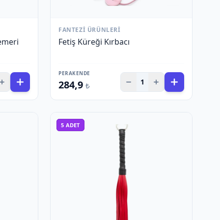
FANTEZI ÜRÜNLERI
emeri
Fetiş Küreği Kırbacı
PERAKENDE
1
284,9
₺
5
ADET