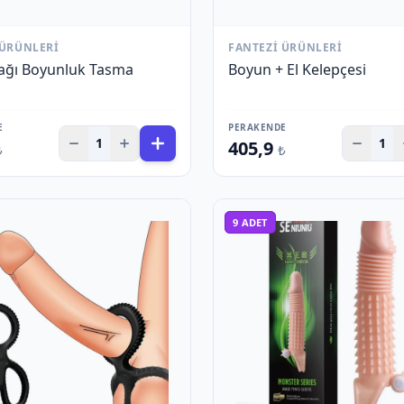
 ÜRÜNLERI
FANTEZI ÜRÜNLERI
ğı Boyunluk Tasma
Boyun + El Kelepçesi
E
PERAKENDE
1
1
405,9
₺
₺
9
ADET