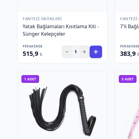
FANTEZI ÜRÜNLERI
FANTEZI
Yatak Bağlamaları Kısıtlama Kiti -
7'li Bağ
Sünger Kelepçeler
PERAKENDE
PERAKEND
1
515,9
383,9
₺
1
ADET
5
ADET