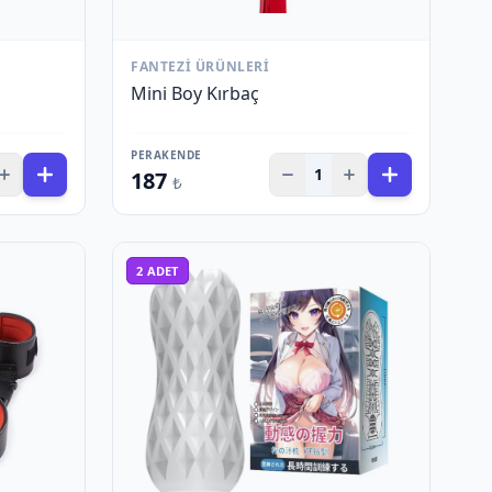
FANTEZI ÜRÜNLERI
Mini Boy Kırbaç
PERAKENDE
1
187
₺
2
ADET