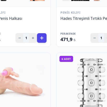
LIFI
PENIS KILIFI
Penis Halkası
Hades Titreşimli Tırtıklı Pen
E
PERAKENDE
1
1
471,9
₺
₺
6
ADET