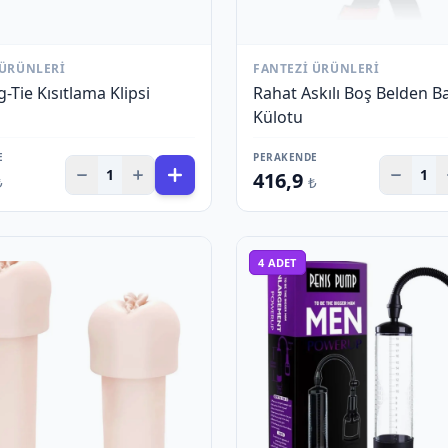
 ÜRÜNLERI
FANTEZI ÜRÜNLERI
-Tie Kısıtlama Klipsi
Rahat Askılı Boş Belden 
Külotu
E
PERAKENDE
1
1
416,9
₺
₺
4
ADET