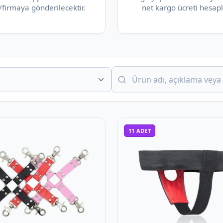
/firmaya gönderilecektir.
net kargo ücreti hesapl
11
ADET