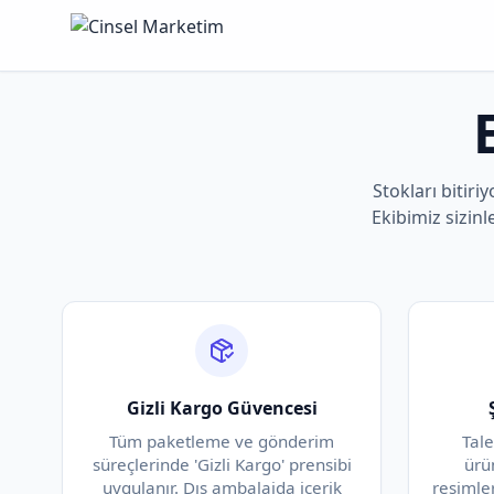
Stokları bitiriy
Ekibimiz sizinl
Gizli Kargo Güvencesi
Tüm paketleme ve gönderim
Tal
süreçlerinde 'Gizli Kargo' prensibi
ürü
uygulanır. Dış ambalajda içerik
resimle