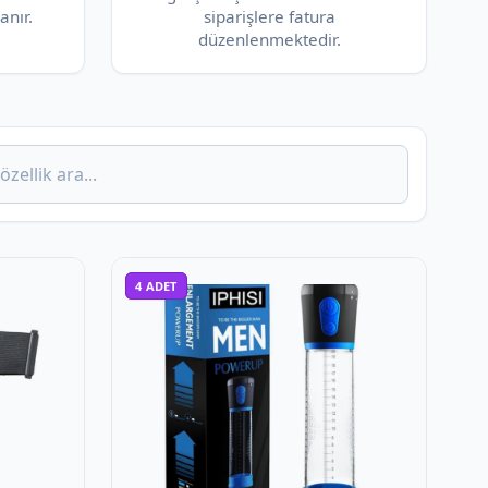
anır.
siparişlere fatura
düzenlenmektedir.
4
ADET