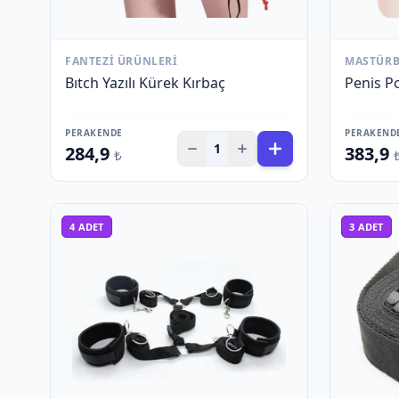
FANTEZI ÜRÜNLERI
MASTÜR
Bıtch Yazılı Kürek Kırbaç
Penis P
PERAKENDE
PERAKEND
1
284,9
383,9
₺
4
ADET
3
ADET