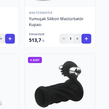
MASTÜRBATÖR
Yumuşak Silikon Mastürbatör
Kupası
PERAKENDE
1
513,7
₺
4
ADET