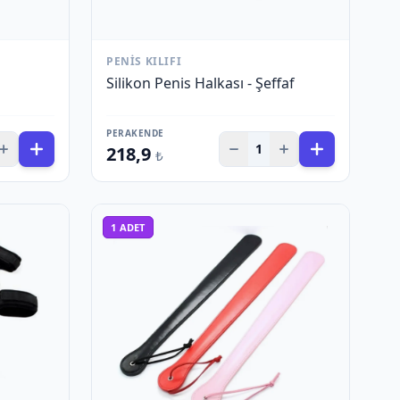
PENIS KILIFI
Silikon Penis Halkası - Şeffaf
PERAKENDE
1
218,9
₺
1
ADET