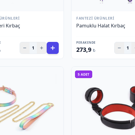
 ÜRÜNLERI
FANTEZI ÜRÜNLERI
ri Kırbaç
Pamuklu Halat Kırbaç
E
PERAKENDE
1
1
273,9
₺
₺
5
ADET