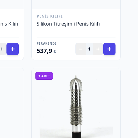
PENIS KILIFI
is Kılıfı
Silikon Titreşimli Penis Kılıfı
PERAKENDE
1
537,9
₺
3
ADET