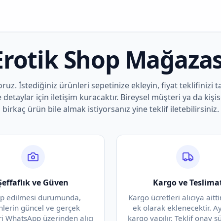
Erotik Shop Mağazas
oruz. İstediğiniz ürünleri sepetinize ekleyin, fiyat teklifinizi t
e detaylar için iletişim kuracaktır. Bireysel müşteri ya da kişis
birkaç ürün bile almak istiyorsanız yine teklif iletebilirsiniz.
Şeffaflık ve Güven
Kargo ve Teslima
ep edilmesi durumunda,
Kargo ücretleri alıcıya aittir
nlerin güncel ve gerçek
ek olarak eklenecektir. A
ri WhatsApp üzerinden alıcı
kargo yapılır. Teklif onay 