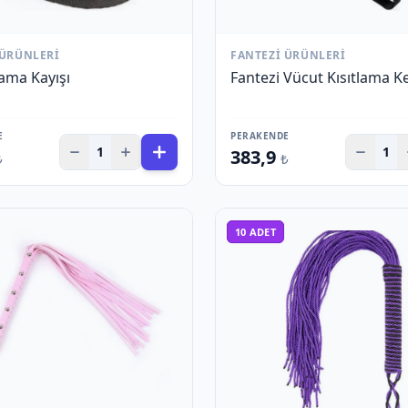
 ÜRÜNLERI
FANTEZI ÜRÜNLERI
lama Kayışı
Fantezi Vücut Kısıtlama K
E
PERAKENDE
1
1
383,9
₺
₺
10
ADET