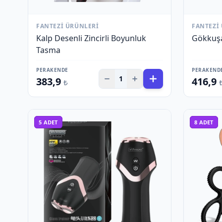
FANTEZI ÜRÜNLERI
FANTEZI
Kalp Desenli Zincirli Boyunluk
Gökkuşa
Tasma
PERAKENDE
PERAKEND
1
383,9
416,9
₺
5
ADET
8
ADET