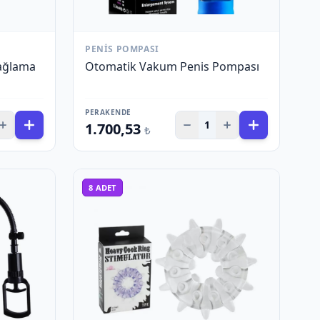
PENIS POMPASI
Bağlama
Otomatik Vakum Penis Pompası
PERAKENDE
1
1.700,53
₺
8
ADET