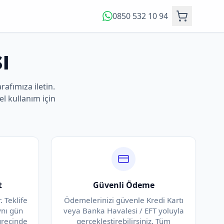
0850 532 10 94
ı
arafımıza iletin.
el kullanım için
t
Güvenli Ödeme
. Teklife
Ödemelerinizi güvenle Kredi Kartı
ynı gün
veya Banka Havalesi / EFT yoluyla
sürecinde
gerçekleştirebilirsiniz. Tüm