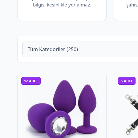
bilgisi kesinlikle yer almaz.
şahıs
12
ADET
5
ADET