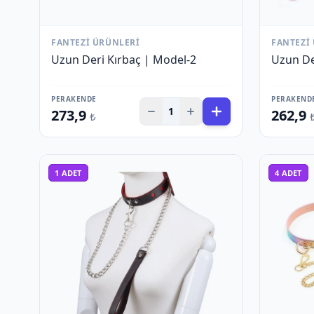
FANTEZI ÜRÜNLERI
FANTEZI
Uzun Deri Kırbaç | Model-2
Uzun De
PERAKENDE
PERAKEND
1
273,9
262,9
₺
1
ADET
4
ADET