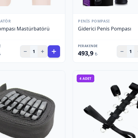
BATÖR
PENIS POMPASI
ompası Mastürbatörü
Giderici Penis Pompası
E
PERAKENDE
1
1
493,9
₺
₺
4
ADET