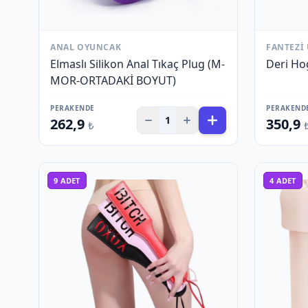
ANAL OYUNCAK
FANTEZI
Elmaslı Silikon Anal Tıkaç Plug (M-
Deri Hog
MOR-ORTADAKİ BOYUT)
PERAKENDE
PERAKEND
1
262,9
350,9
₺
9
ADET
4
ADET