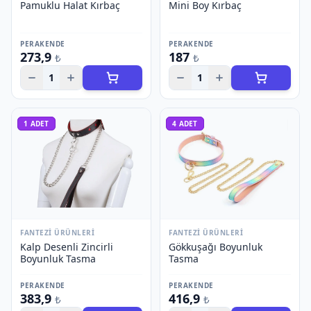
Pamuklu Halat Kırbaç
Mini Boy Kırbaç
PERAKENDE
PERAKENDE
273,9
187
₺
₺
1
1
1
ADET
4
ADET
FANTEZI ÜRÜNLERI
FANTEZI ÜRÜNLERI
Kalp Desenli Zincirli
Gökkuşağı Boyunluk
Boyunluk Tasma
Tasma
PERAKENDE
PERAKENDE
383,9
416,9
₺
₺