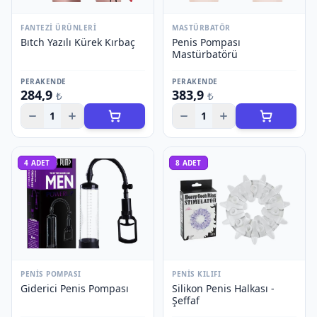
FANTEZI ÜRÜNLERI
MASTÜRBATÖR
Bıtch Yazılı Kürek Kırbaç
Penis Pompası
Mastürbatörü
PERAKENDE
PERAKENDE
284,9
383,9
₺
₺
1
1
4
ADET
8
ADET
PENIS POMPASI
PENIS KILIFI
Giderici Penis Pompası
Silikon Penis Halkası -
Şeffaf