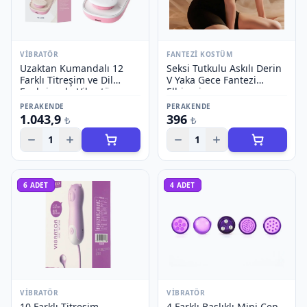
VIBRATÖR
FANTEZI KOSTÜM
Uzaktan Kumandalı 12
Seksi Tutkulu Askılı Derin
Farklı Titreşim ve Dil
V Yaka Gece Fantezi
Fonksiyonlu Vibratör
Elbisesi
PERAKENDE
PERAKENDE
1.043,9
396
₺
₺
1
1
6
ADET
4
ADET
VIBRATÖR
VIBRATÖR
10 Farklı Titreşim
4 Farklı Başlıklı Mini Cep