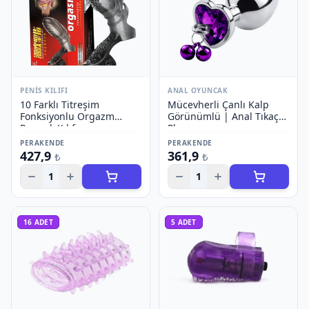
PENIS KILIFI
ANAL OYUNCAK
10 Farklı Titreşim
Mücevherli Çanlı Kalp
Fonksiyonlu Orgazm
Görünümlü | Anal Tıkaç
Parmak Kılıfı
Plug
PERAKENDE
PERAKENDE
427,9
361,9
₺
₺
1
1
16
ADET
5
ADET