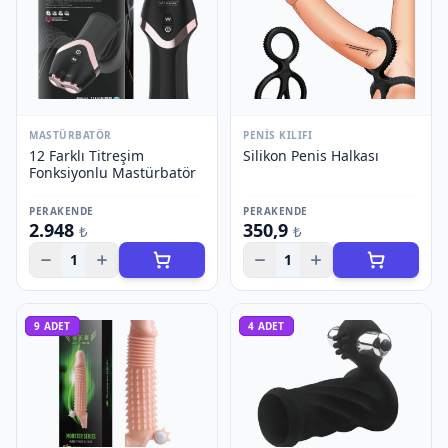
MASTÜRBATÖR
PENIS KILIFI
12 Farklı Titreşim
Silikon Penis Halkası
Fonksiyonlu Mastürbatör
PERAKENDE
PERAKENDE
2.948
350,9
₺
₺
1
1
9
ADET
4
ADET