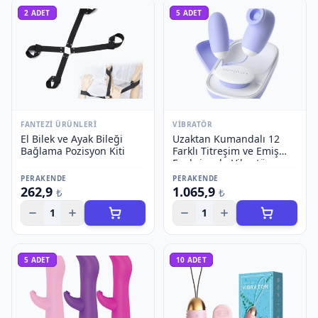
2
ADET
5
ADET
FANTEZI ÜRÜNLERI
VIBRATÖR
El Bilek ve Ayak Bileği
Uzaktan Kumandalı 12
Bağlama Pozisyon Kiti
Farklı Titreşim ve Emiş
Fonksiyonlu Vibratör
PERAKENDE
PERAKENDE
262,9
1.065,9
₺
₺
1
1
5
ADET
10
ADET