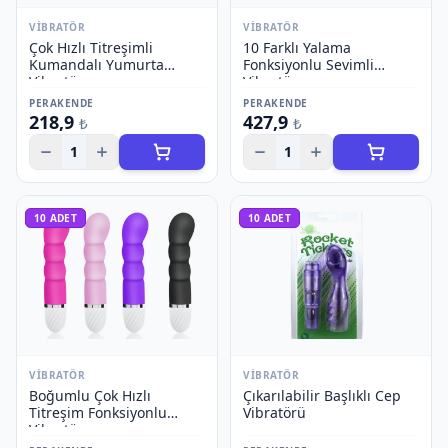
VIBRATÖR
VIBRATÖR
Çok Hızlı Titreşimli
10 Farklı Yalama
Kumandalı Yumurta
Fonksiyonlu Sevimli
Vibratör
Vibratör
PERAKENDE
PERAKENDE
218,9
427,9
₺
₺
1
1
10
ADET
10
ADET
VIBRATÖR
VIBRATÖR
Boğumlu Çok Hızlı
Çıkarılabilir Başlıklı Cep
Titreşim Fonksiyonlu
Vibratörü
Vibratör