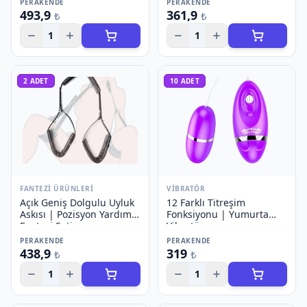
PERAKENDE
PERAKENDE
493,9
361,9
₺
₺
1
1
2
ADET
10
ADET
FANTEZI ÜRÜNLERI
VIBRATÖR
Açık Geniş Dolgulu Uyluk
12 Farklı Titreşim
Askısı | Pozisyon Yardımı
Fonksiyonu | Yumurta
Fantezi Seti
Vibratör
PERAKENDE
PERAKENDE
438,9
319
₺
₺
1
1