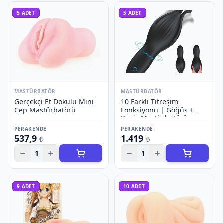
5
ADET
5
ADET
MASTÜRBATÖR
MASTÜRBATÖR
Gerçekçi Et Dokulu Mini
10 Farklı Titreşim
Cep Mastürbatörü
Fonksiyonu | Göğüs +
Penis Mastürbatörü
PERAKENDE
PERAKENDE
537,9
1.419
₺
₺
1
1
9
ADET
10
ADET