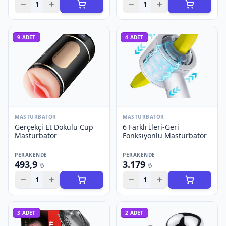
1
1
9
ADET
4
ADET
MASTÜRBATÖR
MASTÜRBATÖR
Gerçekçi Et Dokulu Cup
6 Farklı İleri-Geri
Mastürbatör
Fonksiyonlu Mastürbatör
PERAKENDE
PERAKENDE
493,9
3.179
₺
₺
1
1
3
ADET
2
ADET