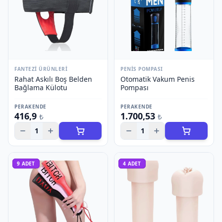
FANTEZI ÜRÜNLERI
PENIS POMPASI
Rahat Askılı Boş Belden
Otomatik Vakum Penis
Bağlama Külotu
Pompası
PERAKENDE
PERAKENDE
416,9
1.700,53
₺
₺
1
1
9
ADET
4
ADET