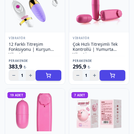
VIBRATÖR
VIBRATÖR
12 Farklı Titreşim
Çok Hızlı Titreşimli Tek
Fonksiyonu | Kurşun
Kontrollü | Yumurta
Vibratör
Vibratör
PERAKENDE
PERAKENDE
383,9
295,9
₺
₺
1
1
19
ADET
7
ADET