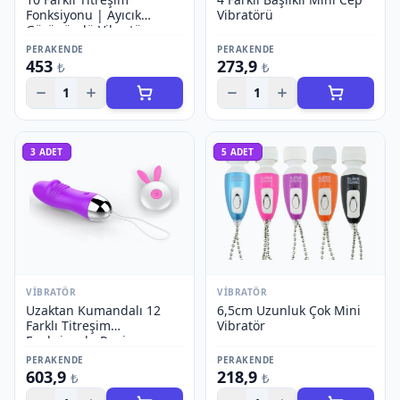
Fonksiyonu | Ayıcık
Vibratörü
Görünümlü Vibratör
PERAKENDE
PERAKENDE
453
273,9
₺
₺
1
1
3
ADET
5
ADET
VIBRATÖR
VIBRATÖR
Uzaktan Kumandalı 12
6,5cm Uzunluk Çok Mini
Farklı Titreşim
Vibratör
Fonksiyonlu Penis
Görünümlü Vibratör
PERAKENDE
PERAKENDE
603,9
218,9
₺
₺