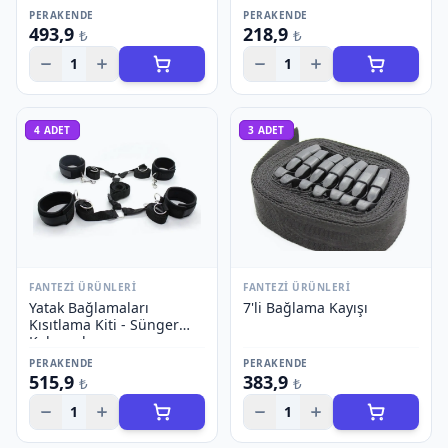
PERAKENDE
PERAKENDE
493,9
218,9
₺
₺
1
1
4
ADET
3
ADET
FANTEZI ÜRÜNLERI
FANTEZI ÜRÜNLERI
Yatak Bağlamaları
7'li Bağlama Kayışı
Kısıtlama Kiti - Sünger
Kelepçeler
PERAKENDE
PERAKENDE
515,9
383,9
₺
₺
1
1