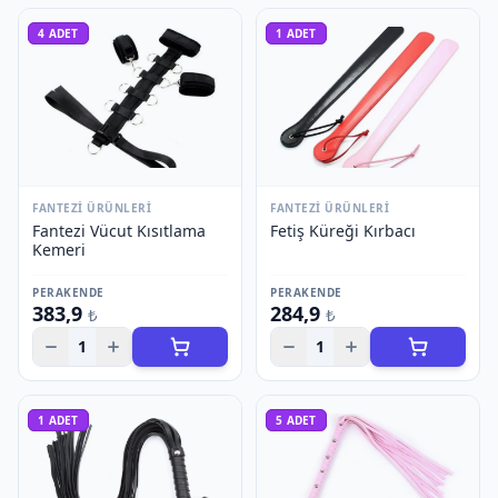
4
ADET
1
ADET
FANTEZI ÜRÜNLERI
FANTEZI ÜRÜNLERI
Fantezi Vücut Kısıtlama
Fetiş Küreği Kırbacı
Kemeri
PERAKENDE
PERAKENDE
383,9
284,9
₺
₺
1
1
1
ADET
5
ADET