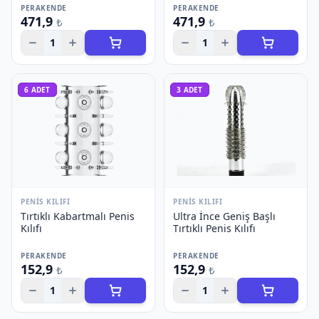
PERAKENDE
PERAKENDE
471,9
471,9
₺
₺
1
1
6
ADET
3
ADET
PENIS KILIFI
PENIS KILIFI
Tırtıklı Kabartmalı Penis
Ultra İnce Geniş Başlı
Kılıfı
Tırtıklı Penis Kılıfı
PERAKENDE
PERAKENDE
152,9
152,9
₺
₺
1
1