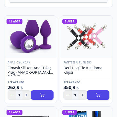
12
ADET
5
ADET
ANAL OYUNCAK
FANTEZI ÜRÜNLERI
Elmaslı Silikon Anal Tıkaç
Deri Hog-Tie Kısıtlama
Plug (M-MOR-ORTADAKİ
Klipsi
BOYUT)
PERAKENDE
PERAKENDE
262,9
350,9
₺
₺
1
1
11
ADET
4
ADET