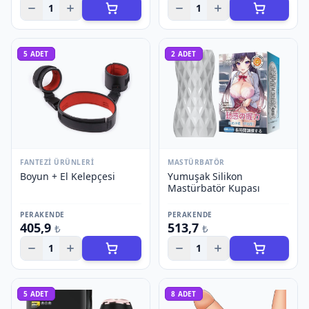
1
1
5
ADET
2
ADET
FANTEZI ÜRÜNLERI
MASTÜRBATÖR
Boyun + El Kelepçesi
Yumuşak Silikon
Mastürbatör Kupası
PERAKENDE
PERAKENDE
405,9
513,7
₺
₺
1
1
5
ADET
8
ADET