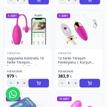
5
ADET
5
ADET
VIBRATÖR
VIBRATÖR
Uygulama Kontrollü 10
12 Farklı Titreşim
Farklı Titreşim
Fonksiyonu | Kurşun
Fonksiyonlu Vibratör
Vibratör
PERAKENDE
PERAKENDE
979
383,9
₺
₺
1
1
Bize Ulaşın
10
ADET
10
ADET