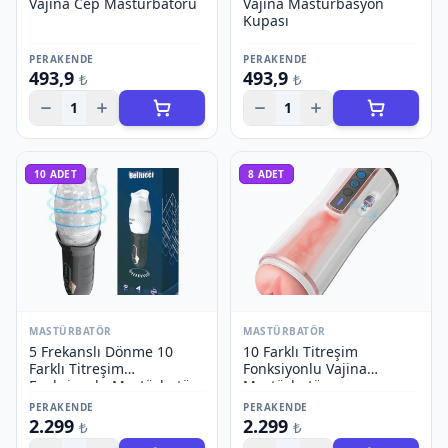
Vajina Cep Mastürbatörü
Vajina Mastürbasyon
Kupası
PERAKENDE
PERAKENDE
493,9
493,9
₺
₺
1
1
10
ADET
8
ADET
MASTÜRBATÖR
MASTÜRBATÖR
5 Frekanslı Dönme 10
10 Farklı Titreşim
Farklı Titreşim
Fonksiyonlu Vajina
Fonksiyonlu Mastürbatör
Mastürbatör
PERAKENDE
PERAKENDE
2.299
2.299
₺
₺