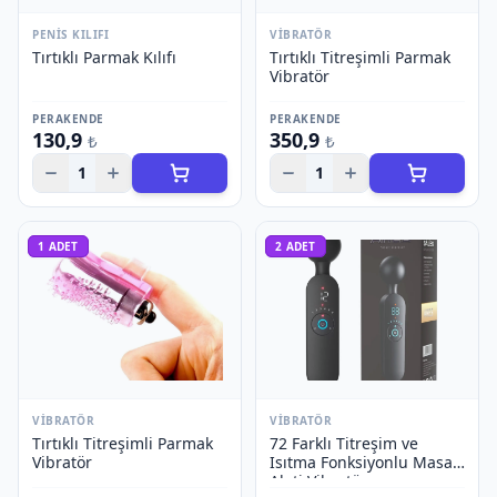
PENIS KILIFI
VIBRATÖR
Tırtıklı Parmak Kılıfı
Tırtıklı Titreşimli Parmak
Vibratör
PERAKENDE
PERAKENDE
130,9
350,9
₺
₺
1
1
1
ADET
2
ADET
VIBRATÖR
VIBRATÖR
Tırtıklı Titreşimli Parmak
72 Farklı Titreşim ve
Vibratör
Isıtma Fonksiyonlu Masaj
Aleti Vibratör