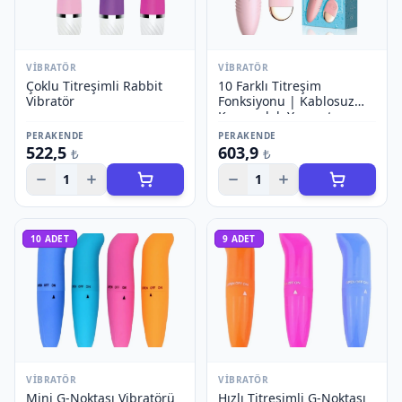
VIBRATÖR
VIBRATÖR
Çoklu Titreşimli Rabbit
10 Farklı Titreşim
Vibratör
Fonksiyonu | Kablosuz
Kumandalı Yumurta
Vibratör
PERAKENDE
PERAKENDE
522,5
603,9
₺
₺
1
1
10
ADET
9
ADET
VIBRATÖR
VIBRATÖR
Mini G-Noktası Vibratörü
Hızlı Titreşimli G-Noktası