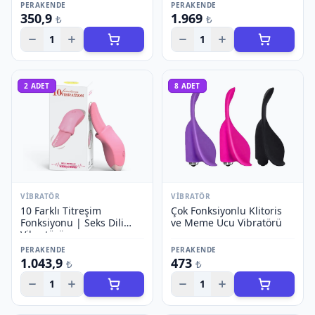
PERAKENDE
PERAKENDE
350,9
1.969
₺
₺
1
1
2
ADET
8
ADET
VIBRATÖR
VIBRATÖR
10 Farklı Titreşim
Çok Fonksiyonlu Klitoris
Fonksiyonu | Seks Dili
ve Meme Ucu Vibratörü
Vibratörü
PERAKENDE
PERAKENDE
1.043,9
473
₺
₺
1
1