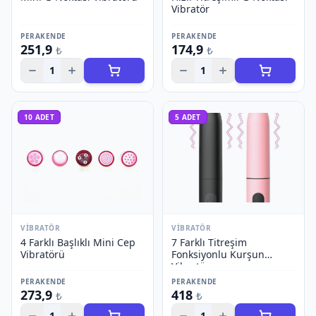
Vibratör
PERAKENDE
PERAKENDE
251,9
174,9
₺
₺
1
1
10
ADET
5
ADET
VIBRATÖR
VIBRATÖR
4 Farklı Başlıklı Mini Cep
7 Farklı Titreşim
Vibratörü
Fonksiyonlu Kurşun
Vibratör
PERAKENDE
PERAKENDE
273,9
418
₺
₺
1
1