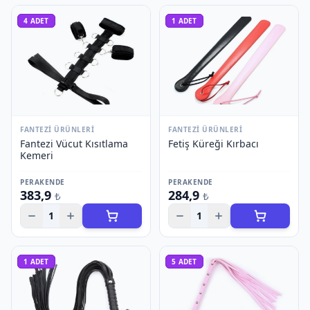
4
ADET
1
ADET
FANTEZI ÜRÜNLERI
FANTEZI ÜRÜNLERI
Fantezi Vücut Kısıtlama
Fetiş Küreği Kırbacı
Kemeri
PERAKENDE
PERAKENDE
383,9
284,9
₺
₺
1
1
1
ADET
5
ADET