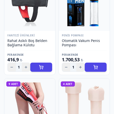
FANTEZI ÜRÜNLERI
PENIS POMPASI
Rahat Askılı Boş Belden
Otomatik Vakum Penis
Bağlama Külotu
Pompası
PERAKENDE
PERAKENDE
416,9
1.700,53
₺
₺
1
1
9
ADET
4
ADET