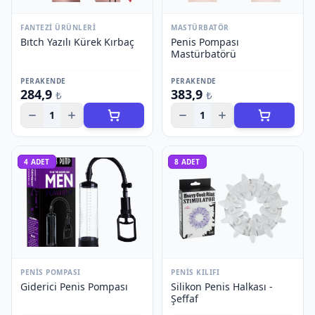
FANTEZI ÜRÜNLERI
MASTÜRBATÖR
Bıtch Yazılı Kürek Kırbaç
Penis Pompası
Mastürbatörü
PERAKENDE
PERAKENDE
284,9
383,9
₺
₺
1
1
4
ADET
8
ADET
PENIS POMPASI
PENIS KILIFI
Giderici Penis Pompası
Silikon Penis Halkası -
Şeffaf