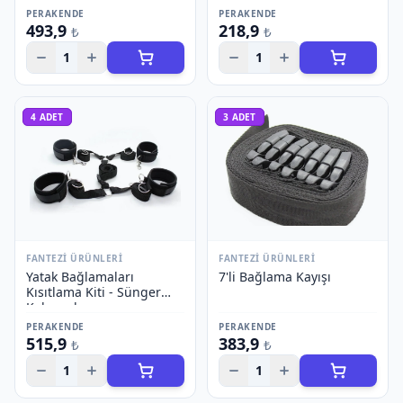
PERAKENDE
PERAKENDE
493,9
218,9
₺
₺
1
1
4
ADET
3
ADET
FANTEZI ÜRÜNLERI
FANTEZI ÜRÜNLERI
Yatak Bağlamaları
7'li Bağlama Kayışı
Kısıtlama Kiti - Sünger
Kelepçeler
PERAKENDE
PERAKENDE
515,9
383,9
₺
₺
1
1