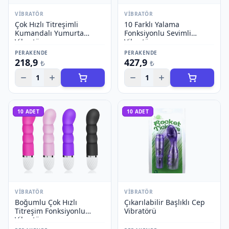
VIBRATÖR
VIBRATÖR
Çok Hızlı Titreşimli
10 Farklı Yalama
Kumandalı Yumurta
Fonksiyonlu Sevimli
Vibratör
Vibratör
PERAKENDE
PERAKENDE
218,9
427,9
₺
₺
1
1
10
ADET
10
ADET
VIBRATÖR
VIBRATÖR
Boğumlu Çok Hızlı
Çıkarılabilir Başlıklı Cep
Titreşim Fonksiyonlu
Vibratörü
Vibratör