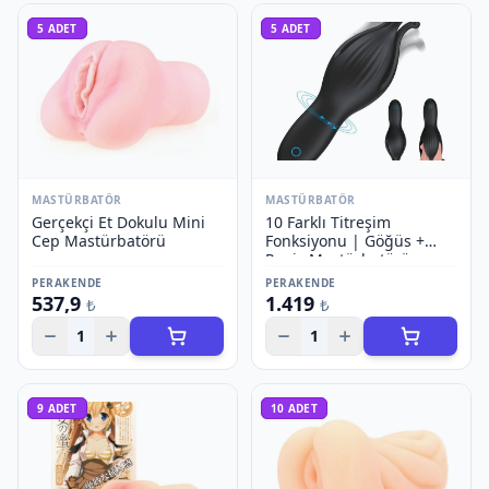
5
ADET
5
ADET
MASTÜRBATÖR
MASTÜRBATÖR
Gerçekçi Et Dokulu Mini
10 Farklı Titreşim
Cep Mastürbatörü
Fonksiyonu | Göğüs +
Penis Mastürbatörü
PERAKENDE
PERAKENDE
537,9
1.419
₺
₺
1
1
9
ADET
10
ADET