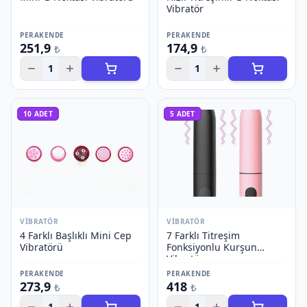
Vibratör
PERAKENDE
PERAKENDE
251,9
174,9
₺
₺
1
1
10
ADET
5
ADET
VIBRATÖR
VIBRATÖR
4 Farklı Başlıklı Mini Cep
7 Farklı Titreşim
Vibratörü
Fonksiyonlu Kurşun
Vibratör
PERAKENDE
PERAKENDE
273,9
418
₺
₺
1
1