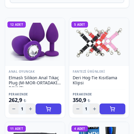
12
ADET
5
ADET
ANAL OYUNCAK
FANTEZI ÜRÜNLERI
Elmaslı Silikon Anal Tıkaç
Deri Hog-Tie Kısıtlama
Plug (M-MOR-ORTADAKİ
Klipsi
BOYUT)
PERAKENDE
PERAKENDE
262,9
350,9
₺
₺
1
1
11
ADET
4
ADET