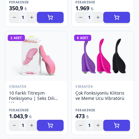
PERAKENDE
PERAKENDE
350,9
1.969
₺
₺
1
1
2
ADET
8
ADET
VIBRATÖR
VIBRATÖR
10 Farklı Titreşim
Çok Fonksiyonlu Klitoris
Fonksiyonu | Seks Dili
ve Meme Ucu Vibratörü
Vibratörü
PERAKENDE
PERAKENDE
1.043,9
473
₺
₺
1
1