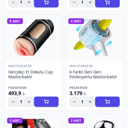
1
1
9
ADET
4
ADET
MASTÜRBATÖR
MASTÜRBATÖR
Gerçekçi Et Dokulu Cup
6 Farklı İleri-Geri
Mastürbatör
Fonksiyonlu Mastürbatör
PERAKENDE
PERAKENDE
493,9
3.179
₺
₺
1
1
3
ADET
2
ADET