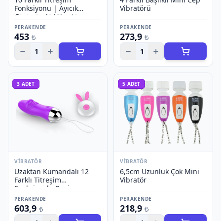
Fonksiyonu | Ayıcık
Vibratörü
Görünümlü Vibratör
PERAKENDE
PERAKENDE
453
273,9
₺
₺
1
1
3
ADET
5
ADET
VIBRATÖR
VIBRATÖR
Uzaktan Kumandalı 12
6,5cm Uzunluk Çok Mini
Farklı Titreşim
Vibratör
Fonksiyonlu Penis
Görünümlü Vibratör
PERAKENDE
PERAKENDE
603,9
218,9
₺
₺