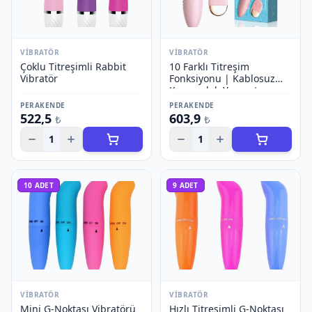
VIBRATÖR
VIBRATÖR
Çoklu Titreşimli Rabbit
10 Farklı Titreşim
Vibratör
Fonksiyonu | Kablosuz
Kumandalı Yumurta
Vibratör
PERAKENDE
PERAKENDE
522,5
603,9
₺
₺
1
1
10
ADET
9
ADET
VIBRATÖR
VIBRATÖR
Mini G-Noktası Vibratörü
Hızlı Titreşimli G-Noktası