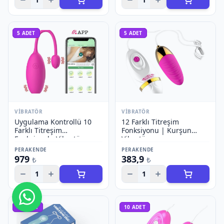
5
ADET
5
ADET
VIBRATÖR
VIBRATÖR
Uygulama Kontrollü 10
12 Farklı Titreşim
Farklı Titreşim
Fonksiyonu | Kurşun
Fonksiyonlu Vibratör
Vibratör
PERAKENDE
PERAKENDE
979
383,9
₺
₺
1
1
Bize Ulaşın
10
ADET
10
ADET