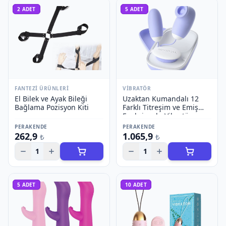
2
ADET
5
ADET
FANTEZI ÜRÜNLERI
VIBRATÖR
El Bilek ve Ayak Bileği
Uzaktan Kumandalı 12
Bağlama Pozisyon Kiti
Farklı Titreşim ve Emiş
Fonksiyonlu Vibratör
PERAKENDE
PERAKENDE
262,9
1.065,9
₺
₺
1
1
5
ADET
10
ADET