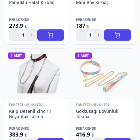
Pamuklu Halat Kırbaç
Mini Boy Kırbaç
PERAKENDE
PERAKENDE
273,9
187
₺
₺
1
1
1
ADET
4
ADET
FANTEZI ÜRÜNLERI
FANTEZI ÜRÜNLERI
Kalp Desenli Zincirli
Gökkuşağı Boyunluk
Boyunluk Tasma
Tasma
PERAKENDE
PERAKENDE
383,9
416,9
₺
₺