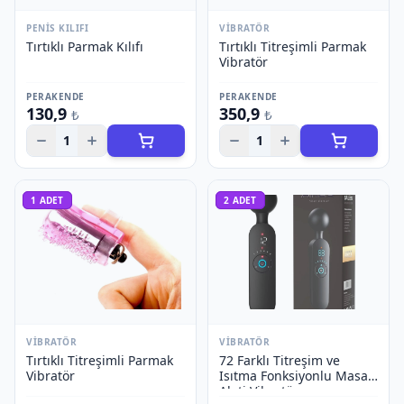
PENIS KILIFI
VIBRATÖR
Tırtıklı Parmak Kılıfı
Tırtıklı Titreşimli Parmak
Vibratör
PERAKENDE
PERAKENDE
130,9
350,9
₺
₺
1
1
1
ADET
2
ADET
VIBRATÖR
VIBRATÖR
Tırtıklı Titreşimli Parmak
72 Farklı Titreşim ve
Vibratör
Isıtma Fonksiyonlu Masaj
Aleti Vibratör