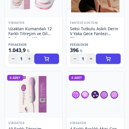
VIBRATÖR
FANTEZI KOSTÜM
Uzaktan Kumandalı 12
Seksi Tutkulu Askılı Derin
Farklı Titreşim ve Dil
V Yaka Gece Fantezi
Fonksiyonlu Vibratör
Elbisesi
PERAKENDE
PERAKENDE
1.043,9
396
₺
₺
1
1
6
ADET
4
ADET
VIBRATÖR
VIBRATÖR
10 Farklı Titreşim
4 Farklı Başlıklı Mini Cep