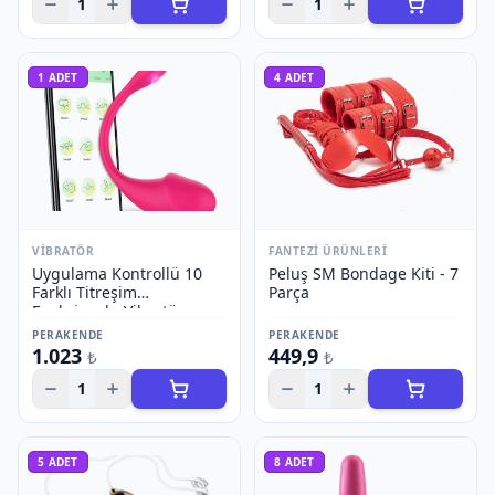
1
1
1
ADET
4
ADET
VIBRATÖR
FANTEZI ÜRÜNLERI
Uygulama Kontrollü 10
Peluş SM Bondage Kiti - 7
Farklı Titreşim
Parça
Fonksiyonlu Vibratör -
Model 2
PERAKENDE
PERAKENDE
1.023
449,9
₺
₺
1
1
5
ADET
8
ADET