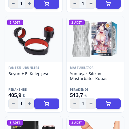
1
1
5
ADET
2
ADET
FANTEZI ÜRÜNLERI
MASTÜRBATÖR
Boyun + El Kelepçesi
Yumuşak Silikon
Mastürbatör Kupası
PERAKENDE
PERAKENDE
405,9
513,7
₺
₺
1
1
5
ADET
8
ADET