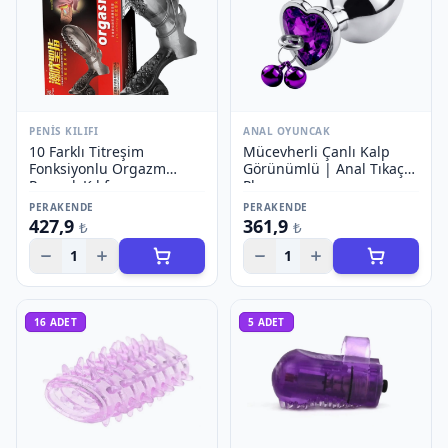
PENIS KILIFI
ANAL OYUNCAK
10 Farklı Titreşim
Mücevherli Çanlı Kalp
Fonksiyonlu Orgazm
Görünümlü | Anal Tıkaç
Parmak Kılıfı
Plug
PERAKENDE
PERAKENDE
427,9
361,9
₺
₺
1
1
16
ADET
5
ADET