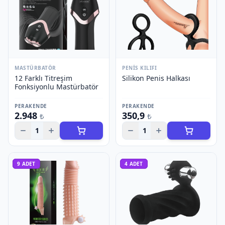
MASTÜRBATÖR
PENIS KILIFI
12 Farklı Titreşim
Silikon Penis Halkası
Fonksiyonlu Mastürbatör
PERAKENDE
PERAKENDE
2.948
350,9
₺
₺
1
1
9
ADET
4
ADET