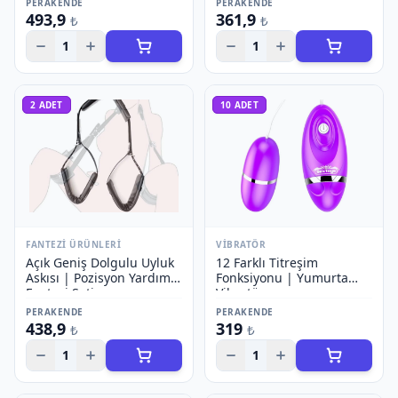
PERAKENDE
PERAKENDE
493,9
361,9
₺
₺
1
1
2
ADET
10
ADET
FANTEZI ÜRÜNLERI
VIBRATÖR
Açık Geniş Dolgulu Uyluk
12 Farklı Titreşim
Askısı | Pozisyon Yardımı
Fonksiyonu | Yumurta
Fantezi Seti
Vibratör
PERAKENDE
PERAKENDE
438,9
319
₺
₺
1
1