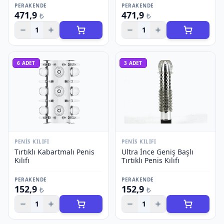
PERAKENDE
PERAKENDE
471,9
471,9
₺
₺
1
1
6
ADET
3
ADET
PENIS KILIFI
PENIS KILIFI
Tırtıklı Kabartmalı Penis
Ultra İnce Geniş Başlı
Kılıfı
Tırtıklı Penis Kılıfı
PERAKENDE
PERAKENDE
152,9
152,9
₺
₺
1
1