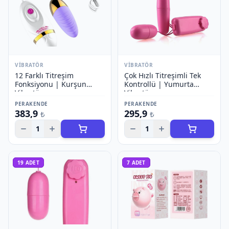
VIBRATÖR
VIBRATÖR
12 Farklı Titreşim
Çok Hızlı Titreşimli Tek
Fonksiyonu | Kurşun
Kontrollü | Yumurta
Vibratör
Vibratör
PERAKENDE
PERAKENDE
383,9
295,9
₺
₺
1
1
19
ADET
7
ADET