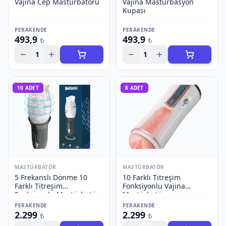
Vajina Cep Mastürbatörü
Vajina Mastürbasyon
Kupası
PERAKENDE
PERAKENDE
493,9
493,9
₺
₺
1
1
10
ADET
8
ADET
MASTÜRBATÖR
MASTÜRBATÖR
5 Frekanslı Dönme 10
10 Farklı Titreşim
Farklı Titreşim
Fonksiyonlu Vajina
Fonksiyonlu Mastürbatör
Mastürbatör
PERAKENDE
PERAKENDE
2.299
2.299
₺
₺